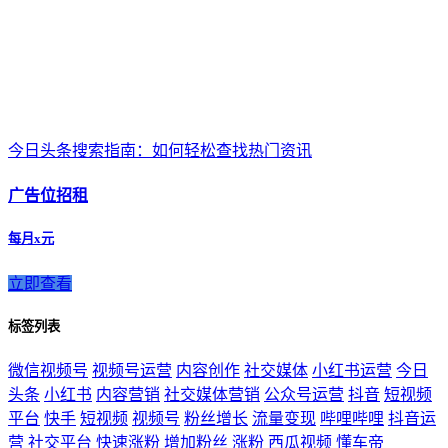
今日头条搜索指南：如何轻松查找热门资讯
广告位招租
每月x元
立即查看
标签列表
微信视频号
视频号运营
内容创作
社交媒体
小红书运营
今日
头条
小红书
内容营销
社交媒体营销
公众号运营
抖音
短视频
平台
快手
短视频
视频号
粉丝增长
流量变现
哔哩哔哩
抖音运
营
社交平台
快速涨粉
增加粉丝
涨粉
西瓜视频
懂车帝