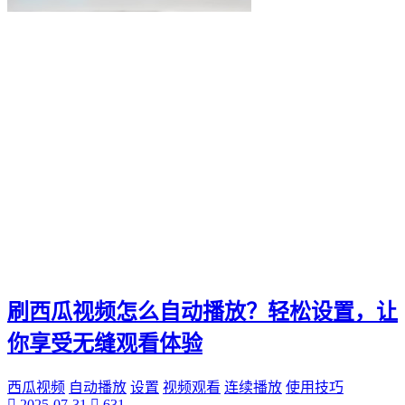
刷西瓜视频怎么自动播放？轻松设置，让
你享受无缝观看体验
西瓜视频
自动播放
设置
视频观看
连续播放
使用技巧
2025-07-31
631