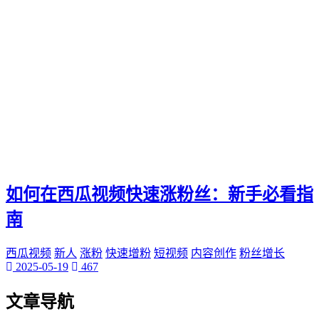
如何在西瓜视频快速涨粉丝：新手必看指
南
西瓜视频
新人
涨粉
快速增粉
短视频
内容创作
粉丝增长
2025-05-19
467
文章导航