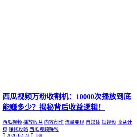
西瓜视频万粉收割机：10000次播放到底
能赚多少？揭秘背后收益逻辑！
西瓜视频
播放收益
内容创作
流量变现
自媒体
短视频
收益计
算
赚钱攻略
西瓜视频赚钱
2026-02-23
188