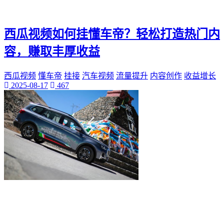
西瓜视频如何挂懂车帝？轻松打造热门内
容，赚取丰厚收益
西瓜视频
懂车帝
挂接
汽车视频
流量提升
内容创作
收益增长
2025-08-17
467