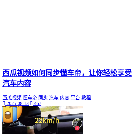
西瓜视频如何同步懂车帝，让你轻松享受
汽车内容
西瓜视频
懂车帝
同步
汽车
内容
平台
教程
2025-08-13
467