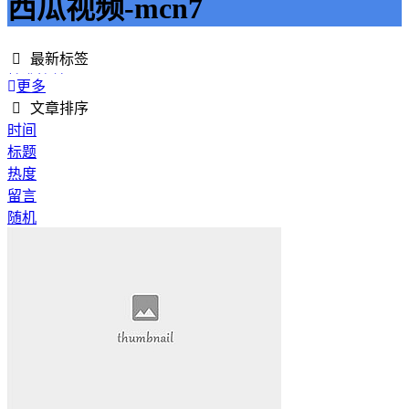
西瓜视频-mcn7
最新标签
精准接单
更多
接单网
文章排序
安全下单
时间
成绩改进
标题
学历提升
热度
提升竞争力
留言
代刷网站
随机
快手商业推广
游戏经验
游戏模式
超级优惠
节省成本
限时特惠
惊喜享受
智能物流