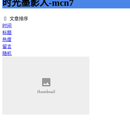
时光墨影人-mcn7
文章排序
时间
标题
热度
留言
随机