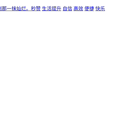
到那一抹灿烂。秒赞
生活提升
自信
高效
便捷
快乐