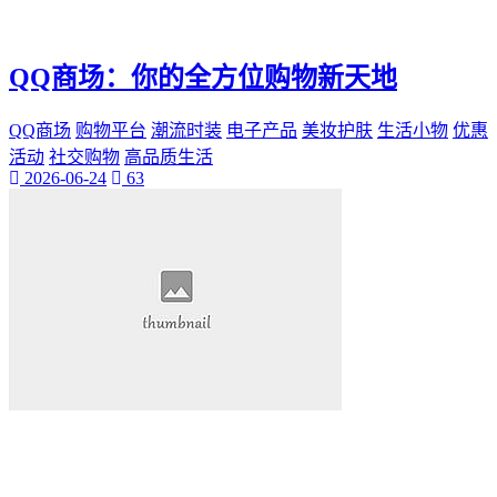
神秘美丽
远方故事
心灵归属
QQ商场：你的全方位购物新天地
桃陌
互粉大厅
QQ商场
购物平台
潮流时装
电子产品
美妆护肤
生活小物
优惠
网络销售
活动
社交购物
高品质生活
QQ客服
2026-06-24
63
企业增长
趣味挑战
生活窍门
时尚美妆
个人展示
创意达人
晒号网
快手投流
社交媒体红人
红人成长历程
明星背后的故事
最新电影