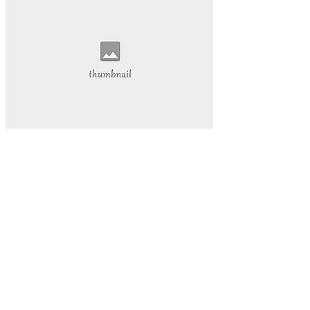
抖音热度爆发
揭示其背后的巨大潜力。
还为我们的学习和工作提供了前所未有的便利。本文将带您深
入探索视频网页的魅力
视频网页已经成为我们日常生活中不可或缺的一部分。它不仅
改变了我们的娱乐方式
数字内容part1:在当今的数字化时代
网络娱乐
视频网页
游戏物品
游戏高级资源
代挂玩家
游戏代玩
游戏代挂服务
提升游戏等级
让您的游戏生活更加轻松愉快。QQ代挂
本文将为您详细介绍QQ等级代挂的好处和选择优质代挂服务
的方法
启示感动