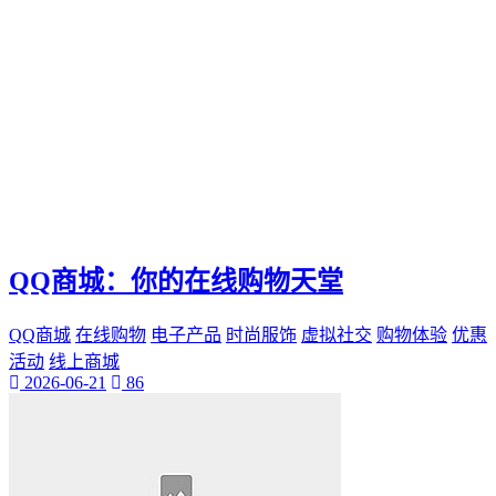
电影票
影院优惠
电影推荐
影院文化
电影体验
老弟影院
粉丝头条
供需连接
智能平台
订单网
QQ商城：你的在线购物天堂
经典传承
家族企业
QQ商城
在线购物
电子产品
时尚服饰
虚拟社交
购物体验
优惠
郝子建
活动
线上商城
游戏梦想
2026-06-21
86
可靠代刷服务
高速连接
互联网加速
网络稳定