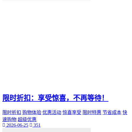
便捷化
快乐
找到那一抹灿烂。秒赞
我们都能通过"秒赞"的方法
还是日常生活
无论是工作
QQ新功能
愉悦。刷QQ会员
让你的QQ生活更加高效
这篇文章都将为你提供有价值的建议和实用技巧
还是职场精英
无论你是游戏爱好者
未来生活方式
空间宝
限时折扣：享受惊喜，不再等待！
实际购买
热门短视频
限时折扣
购物体验
优惠活动
惊喜享受
限时特惠
节省成本
快
电子邮件营销
PPC
速购物
超级优惠
2026-06-25
351
推广工具