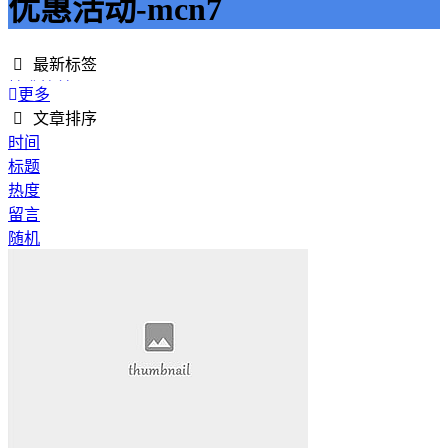
优惠活动-mcn7
最新标签
精准接单
更多
接单网
文章排序
安全下单
时间
成绩改进
标题
学历提升
热度
提升竞争力
留言
代刷网站
随机
快手商业推广
游戏经验
游戏模式
超级优惠
节省成本
限时特惠
惊喜享受
智能物流