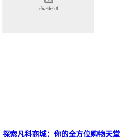
为你揭示其背后的秘密和无穷的潜力。雷神加速器
我们将深入探讨这款神奇的工具
在本篇软文中
Ks快手
小网站
全天候生活方式
高效利用时间
24h时光之旅
全天候时间管理
乌鲁木齐叮当网
个性魅力
个性化展示
QQ迷你资料卡
旅行规划
探索凡科商城：你的全方位购物天堂