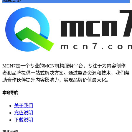
抖音热度爆发
揭示其背后的巨大潜力。
还为我们的学习和工作提供了前所未有的便利。本文将带您深
入探索视频网页的魅力
视频网页已经成为我们日常生活中不可或缺的一部分。它不仅
改变了我们的娱乐方式
数字内容part1:在当今的数字化时代
网络娱乐
视频网页
游戏物品
MCN7是一个专业的MCN机构服务平台，专注于为内容创作
游戏高级资源
者和品牌提供一站式解决方案。通过整合资源和技术，我们帮
代挂玩家
助合作伙伴提升内容影响力，实现品牌价值最大化。
游戏代玩
游戏代挂服务
本站导航
提升游戏等级
关于我们
让您的游戏生活更加轻松愉快。QQ代挂
充值说明
本文将为您详细介绍QQ等级代挂的好处和选择优质代挂服务
下载说明
的方法
启示感动