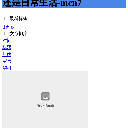
还是日常生活-mcn7
最新标签
精准接单
更多
接单网
文章排序
安全下单
时间
成绩改进
标题
学历提升
热度
提升竞争力
留言
代刷网站
随机
快手商业推广
游戏经验
游戏模式
超级优惠
节省成本
限时特惠
惊喜享受
智能物流