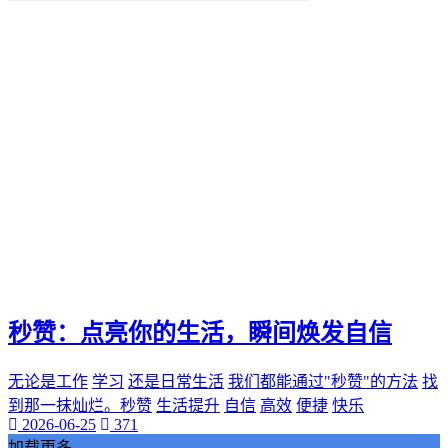
便捷化
快乐
找到那一抹灿烂。秒赞
我们都能通过"秒赞"的方法
还是日常生活
无论是工作
QQ新功能
愉悦。刷QQ会员
让你的QQ生活更加高效
这篇文章都将为你提供有价值的建议和实用技巧
还是职场精英
无论你是游戏爱好者
未来生活方式
空间宝
秒赞：点亮你的生活，瞬间焕发自信
实际购买
热门短视频
无论是工作
学习
还是日常生活
我们都能通过"秒赞"的方法
找
电子邮件营销
PPC
到那一抹灿烂。秒赞
生活提升
自信
高效
便捷
快乐
2026-06-25
371
推广工具
加载更多