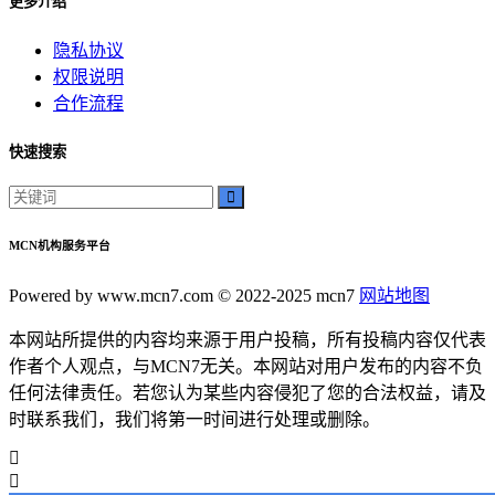
更多介绍
神秘美丽
远方故事
隐私协议
心灵归属
权限说明
桃陌
合作流程
互粉大厅
网络销售
快速搜索
QQ客服
企业增长
趣味挑战
MCN机构服务平台
生活窍门
时尚美妆
Powered by www.mcn7.com © 2022-2025 mcn7
网站地图
个人展示
创意达人
本网站所提供的内容均来源于用户投稿，所有投稿内容仅代表
晒号网
作者个人观点，与MCN7无关。本网站对用户发布的内容不负
快手投流
任何法律责任。若您认为某些内容侵犯了您的合法权益，请及
社交媒体红人
时联系我们，我们将第一时间进行处理或删除。
红人成长历程
明星背后的故事
最新电影