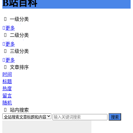
B站百科
一级分类
平台百科
更多
内容创作者
二级分类
行业资讯
短视频平台
更多
工具与资源
社交媒体平台
三级分类
平台运营指南
内容分享平台
B站百科
更多
其他平台
头条百科
文章排序
时间
标题
热度
留言
随机
站内搜索