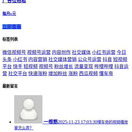
广告位招租
每月x元
立即查看
标签列表
微信视频号
视频号运营
内容创作
社交媒体
小红书运营
今日
头条
小红书
内容营销
社交媒体营销
公众号运营
抖音
短视频
平台
快手
短视频
视频号
粉丝增长
流量变现
哔哩哔哩
抖音运
营
社交平台
快速涨粉
增加粉丝
涨粉
西瓜视频
懂车帝
最新留言
一根筋
2025-11-23 17:03:30
懂车帝的视频播放
量怎么弄？