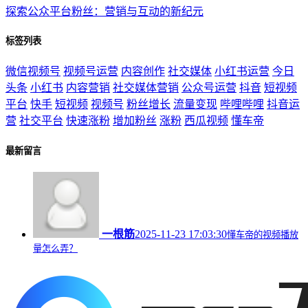
探索公众平台粉丝：营销与互动的新纪元
标签列表
微信视频号
视频号运营
内容创作
社交媒体
小红书运营
今日
头条
小红书
内容营销
社交媒体营销
公众号运营
抖音
短视频
平台
快手
短视频
视频号
粉丝增长
流量变现
哔哩哔哩
抖音运
营
社交平台
快速涨粉
增加粉丝
涨粉
西瓜视频
懂车帝
最新留言
一根筋
2025-11-23 17:03:30
懂车帝的视频播放
量怎么弄？