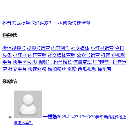
抖音怎么批量取消喜欢？一招帮你快速清空
标签列表
微信视频号
视频号运营
内容创作
社交媒体
小红书运营
今日
头条
小红书
内容营销
社交媒体营销
公众号运营
抖音
短视频
平台
快手
短视频
视频号
粉丝增长
流量变现
哔哩哔哩
抖音运
营
社交平台
快速涨粉
增加粉丝
涨粉
西瓜视频
懂车帝
最新留言
一根筋
2025-11-23 17:03:30
懂车帝的视频播放
量怎么弄？