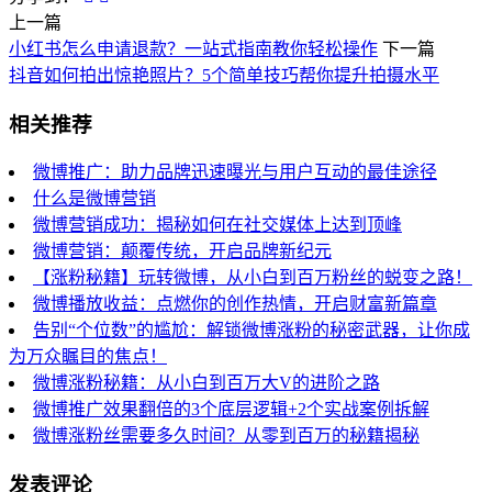
上一篇
小红书怎么申请退款？一站式指南教你轻松操作
下一篇
抖音如何拍出惊艳照片？5个简单技巧帮你提升拍摄水平
相关推荐
微博推广：助力品牌迅速曝光与用户互动的最佳途径
什么是微博营销
微博营销成功：揭秘如何在社交媒体上达到顶峰
微博营销：颠覆传统，开启品牌新纪元
【涨粉秘籍】玩转微博，从小白到百万粉丝的蜕变之路！
微博播放收益：点燃你的创作热情，开启财富新篇章
告别“个位数”的尴尬：解锁微博涨粉的秘密武器，让你成
为万众瞩目的焦点！
微博涨粉秘籍：从小白到百万大V的进阶之路
微博推广效果翻倍的3个底层逻辑+2个实战案例拆解
微博涨粉丝需要多久时间？从零到百万的秘籍揭秘
发表评论