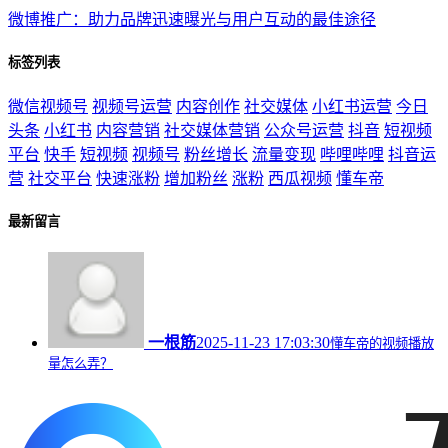
微博推广：助力品牌迅速曝光与用户互动的最佳途径
标签列表
微信视频号
视频号运营
内容创作
社交媒体
小红书运营
今日
头条
小红书
内容营销
社交媒体营销
公众号运营
抖音
短视频
平台
快手
短视频
视频号
粉丝增长
流量变现
哔哩哔哩
抖音运
营
社交平台
快速涨粉
增加粉丝
涨粉
西瓜视频
懂车帝
最新留言
一根筋
2025-11-23 17:03:30
懂车帝的视频播放
量怎么弄？