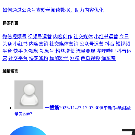
如何通过公众号查粉丝阅读数据，助力内容优化
标签列表
微信视频号
视频号运营
内容创作
社交媒体
小红书运营
今日
头条
小红书
内容营销
社交媒体营销
公众号运营
抖音
短视频
平台
快手
短视频
视频号
粉丝增长
流量变现
哔哩哔哩
抖音运
营
社交平台
快速涨粉
增加粉丝
涨粉
西瓜视频
懂车帝
最新留言
一根筋
2025-11-23 17:03:30
懂车帝的视频播放
量怎么弄？