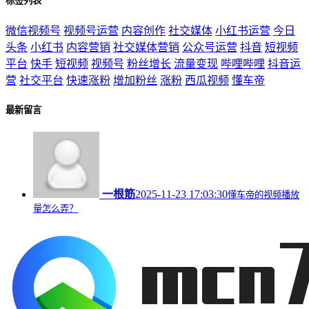
标签列表
微信视频号
视频号运营
内容创作
社交媒体
小红书运营
今日
头条
小红书
内容营销
社交媒体营销
公众号运营
抖音
短视频
平台
快手
短视频
视频号
粉丝增长
流量变现
哔哩哔哩
抖音运
营
社交平台
快速涨粉
增加粉丝
涨粉
西瓜视频
懂车帝
最新留言
一根筋
2025-11-23 17:03:30
懂车帝的视频播放
量怎么弄？