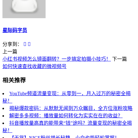
星际码字员
分享到：
上一篇
小红书视频怎么镜面翻转？一步搞定拍摄小技巧！
下一篇
如何快速查找收藏的微视频号
相关推荐
YouTube频道流量变现：从零到一，月入过万的秘密全揭
秘！
揭秘爆款密码：从默默无闻到万众瞩目，全方位涨粉攻略
解密多多视频：播放量如何转化为实实在在的收益？
抖音播放量高真的能带来“钱”途吗？流量变现的秘密全揭
秘！
【干货】NICE粉丝增长秘籍，小白也能轻松掌握！