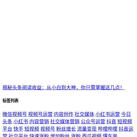
揭秘头条阅读收益：从小白到大神，你只需掌握这几点！
标签列表
微信视频号
视频号运营
内容创作
社交媒体
小红书运营
今日
头条
小红书
内容营销
社交媒体营销
公众号运营
抖音
短视频
平台
快手
短视频
视频号
粉丝增长
流量变现
哔哩哔哩
抖音运
营
社交平台
快速涨粉
增加粉丝
涨粉
西瓜视频
懂车帝