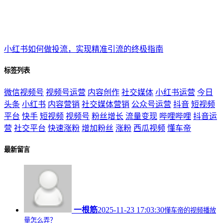
小红书如何做投流，实现精准引流的终极指南
标签列表
微信视频号
视频号运营
内容创作
社交媒体
小红书运营
今日
头条
小红书
内容营销
社交媒体营销
公众号运营
抖音
短视频
平台
快手
短视频
视频号
粉丝增长
流量变现
哔哩哔哩
抖音运
营
社交平台
快速涨粉
增加粉丝
涨粉
西瓜视频
懂车帝
最新留言
一根筋
2025-11-23 17:03:30
懂车帝的视频播放
量怎么弄？