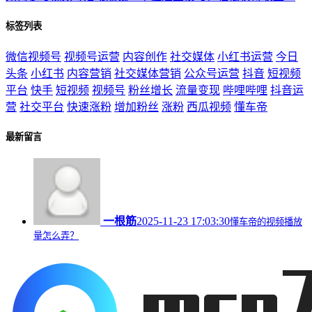
标签列表
微信视频号
视频号运营
内容创作
社交媒体
小红书运营
今日
头条
小红书
内容营销
社交媒体营销
公众号运营
抖音
短视频
平台
快手
短视频
视频号
粉丝增长
流量变现
哔哩哔哩
抖音运
营
社交平台
快速涨粉
增加粉丝
涨粉
西瓜视频
懂车帝
最新留言
一根筋
2025-11-23 17:03:30
懂车帝的视频播放
量怎么弄？