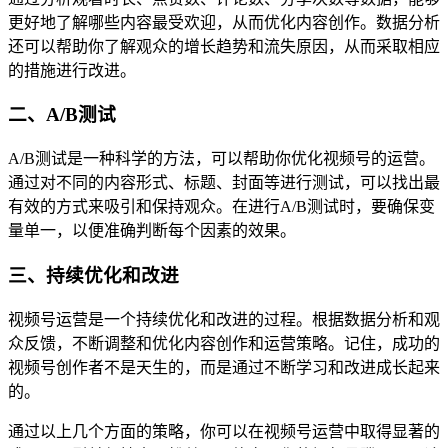
更好地了解哪些内容最受欢迎，从而优化内容创作。数据分析
还可以帮助你了解观众的增长趋势和流失原因，从而采取相应
的措施进行改进。
二、A/B测试
A/B测试是一种科学的方法，可以帮助你优化视频号的运营。
通过对不同的内容形式、标题、封面等进行测试，可以找出最
有效的方式来吸引和保持观众。在进行A/B测试时，要确保变
量单一，以便准确判断每个因素的效果。
三、持续优化和改进
视频号运营是一个持续优化和改进的过程。根据数据分析和观
众反馈，不断调整和优化内容创作和运营策略。记住，成功的
视频号创作者不是天生的，而是通过不断学习和改进成长起来
的。
通过以上几个方面的策略，你可以在视频号运营中取得显著的