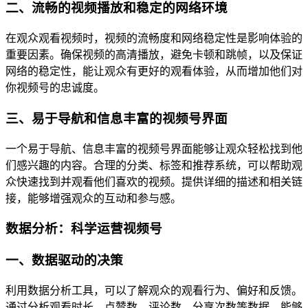
二、流畅的视频播放和稳定的网络环境
在观众观看视频时，视频的流畅度和网络稳定性是影响体验的
重要因素。确保视频的高清播放，避免卡顿和跳帧，以及保证
网络的稳定性，能让观众有更好的观看体验，从而增加他们对
你视频号的忠诚度。
三、易于导航和信息丰富的视频号界面
一个易于导航、信息丰富的视频号界面能够让观众轻松找到他
们感兴趣的内容。合理的分类、标签和推荐系统，可以帮助观
众快速找到并观看他们喜欢的视频。提供详细的描述和相关链
接，能够增强观众的互动和参与感。
数据分析：科学运营视频号
一、数据驱动的决策
利用数据分析工具，可以了解观众的观看行为、偏好和反馈。
通过分析观看时长、点赞数、评论数、分享次数等数据，能够