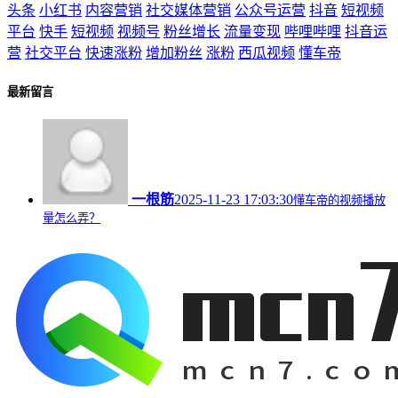
头条
小红书
内容营销
社交媒体营销
公众号运营
抖音
短视频
平台
快手
短视频
视频号
粉丝增长
流量变现
哔哩哔哩
抖音运
营
社交平台
快速涨粉
增加粉丝
涨粉
西瓜视频
懂车帝
最新留言
一根筋
2025-11-23 17:03:30
懂车帝的视频播放
量怎么弄？