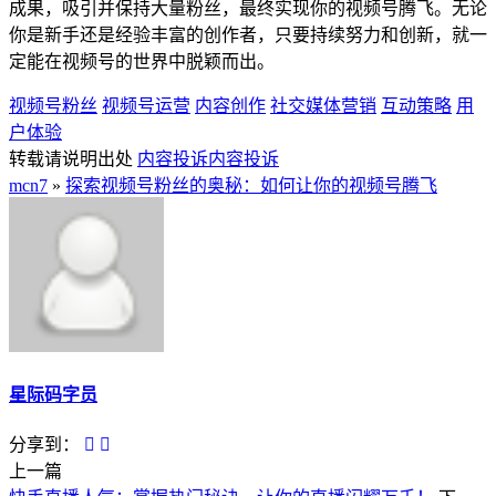
成果，吸引并保持大量粉丝，最终实现你的视频号腾飞。无论
你是新手还是经验丰富的创作者，只要持续努力和创新，就一
定能在视频号的世界中脱颖而出。
视频号粉丝
视频号运营
内容创作
社交媒体营销
互动策略
用
户体验
转载请说明出处
内容投诉
内容投诉
mcn7
»
探索视频号粉丝的奥秘：如何让你的视频号腾飞
星际码字员
分享到：
上一篇