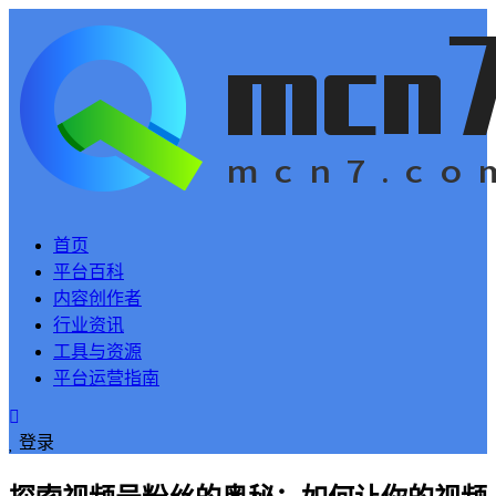
首页
平台百科
内容创作者
行业资讯
工具与资源
平台运营指南
登录