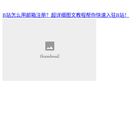
B站怎么用邮箱注册？超详细图文教程帮你快速入驻B站！