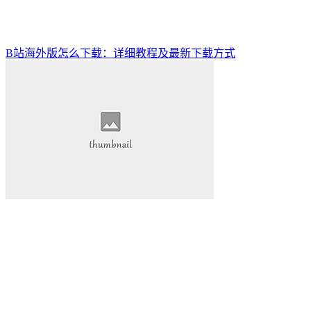
B站海外版怎么下载：详细教程及最新下载方式