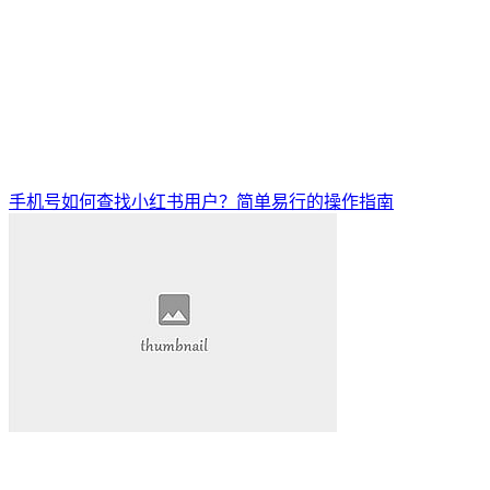
手机号如何查找小红书用户？简单易行的操作指南