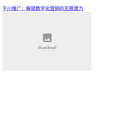
千川推广：解锁数字化营销的无限潜力