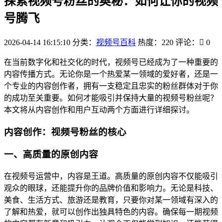
探索视频号粉丝的奥秘：如何让你的视频
号腾飞
2026-04-14 16:15:10
分类：
视频号百科
热度：220
评论：
0
在当前数字化和社交化的时代，视频号已经成为了一种重要的
内容传播方式。无论你是一个热爱某一领域的爱好者，还是一
个专业的内容创作者，拥有一支稳定且忠实的粉丝群体对于你
的成功至关重要。如何才能吸引并保持大量的视频号粉丝呢？
本文将从内容创作和用户互动两个方面进行详细探讨。
内容创作：视频号粉丝的核心
一、高质量的原创内容
在视频号运营中，内容是王道。高质量的原创内容不仅能吸引
观众的眼球，还能提升你的品牌价值和影响力。无论是科技、
美食、生活方式、旅游还是教育，只要你对某一领域有深入的
了解和热爱，就可以创作出独具特色的内容。确保每一期视频