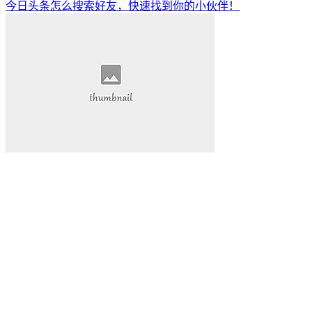
今日头条怎么搜索好友，快速找到你的小伙伴！