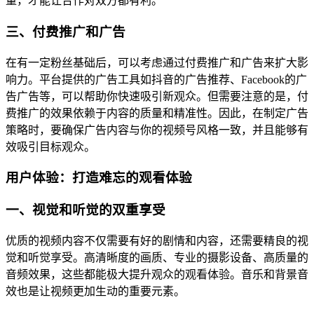
量，才能让合作对双方都有利。
三、付费推广和广告
在有一定粉丝基础后，可以考虑通过付费推广和广告来扩大影
响力。平台提供的广告工具如抖音的广告推荐、Facebook的广
告广告等，可以帮助你快速吸引新观众。但需要注意的是，付
费推广的效果依赖于内容的质量和精准性。因此，在制定广告
策略时，要确保广告内容与你的视频号风格一致，并且能够有
效吸引目标观众。
用户体验：打造难忘的观看体验
一、视觉和听觉的双重享受
优质的视频内容不仅需要有好的剧情和内容，还需要精良的视
觉和听觉享受。高清晰度的画质、专业的摄影设备、高质量的
音频效果，这些都能极大提升观众的观看体验。音乐和背景音
效也是让视频更加生动的重要元素。