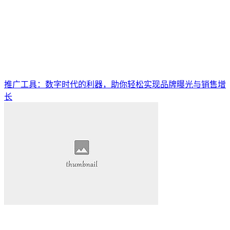
推广工具：数字时代的利器，助你轻松实现品牌曝光与销售增
长