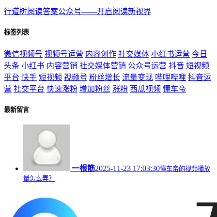
行道树阅读答案公众号——开启阅读新视界
标签列表
微信视频号
视频号运营
内容创作
社交媒体
小红书运营
今日
头条
小红书
内容营销
社交媒体营销
公众号运营
抖音
短视频
平台
快手
短视频
视频号
粉丝增长
流量变现
哔哩哔哩
抖音运
营
社交平台
快速涨粉
增加粉丝
涨粉
西瓜视频
懂车帝
最新留言
一根筋
2025-11-23 17:03:30
懂车帝的视频播放
量怎么弄？