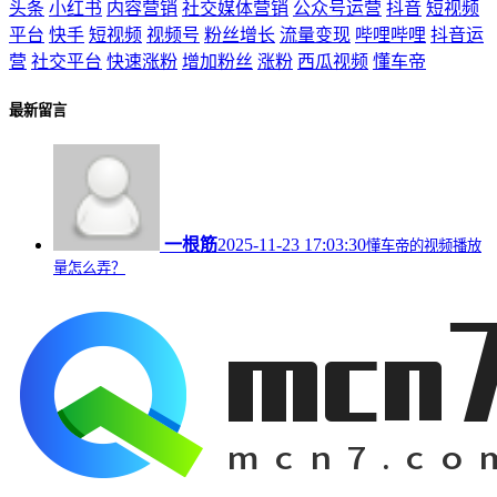
头条
小红书
内容营销
社交媒体营销
公众号运营
抖音
短视频
平台
快手
短视频
视频号
粉丝增长
流量变现
哔哩哔哩
抖音运
营
社交平台
快速涨粉
增加粉丝
涨粉
西瓜视频
懂车帝
最新留言
一根筋
2025-11-23 17:03:30
懂车帝的视频播放
量怎么弄？