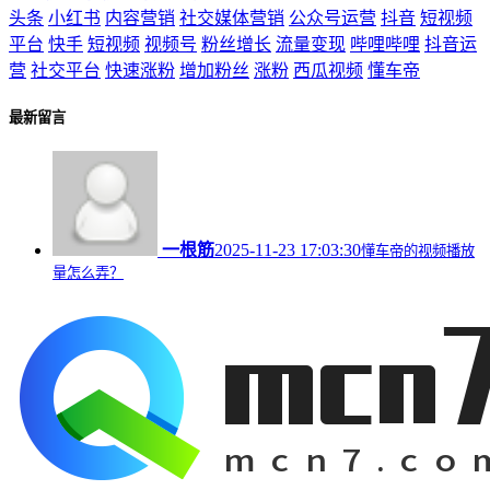
头条
小红书
内容营销
社交媒体营销
公众号运营
抖音
短视频
平台
快手
短视频
视频号
粉丝增长
流量变现
哔哩哔哩
抖音运
营
社交平台
快速涨粉
增加粉丝
涨粉
西瓜视频
懂车帝
最新留言
一根筋
2025-11-23 17:03:30
懂车帝的视频播放
量怎么弄？