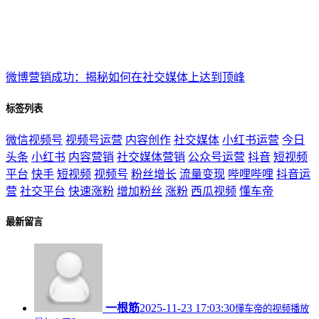
微博营销成功：揭秘如何在社交媒体上达到顶峰
标签列表
微信视频号
视频号运营
内容创作
社交媒体
小红书运营
今日
头条
小红书
内容营销
社交媒体营销
公众号运营
抖音
短视频
平台
快手
短视频
视频号
粉丝增长
流量变现
哔哩哔哩
抖音运
营
社交平台
快速涨粉
增加粉丝
涨粉
西瓜视频
懂车帝
最新留言
一根筋
2025-11-23 17:03:30
懂车帝的视频播放