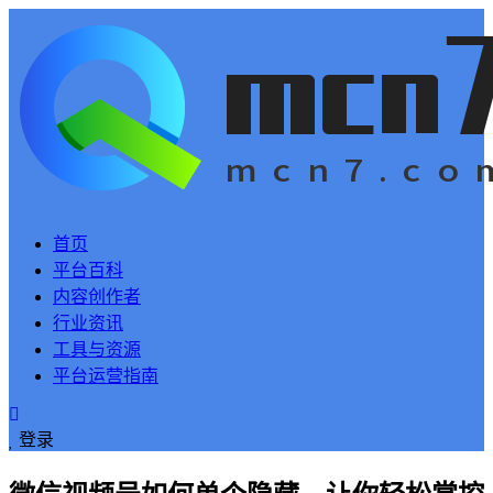
首页
平台百科
内容创作者
行业资讯
工具与资源
平台运营指南
登录