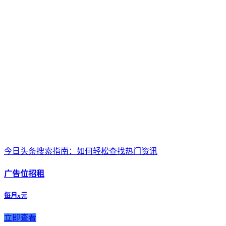
今日头条搜索指南：如何轻松查找热门资讯
广告位招租
每月x元
立即查看