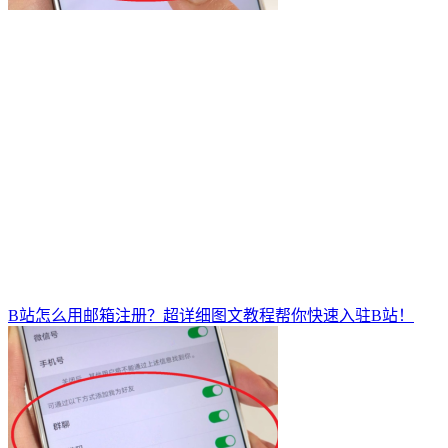
B站怎么用邮箱注册？超详细图文教程帮你快速入驻B站！