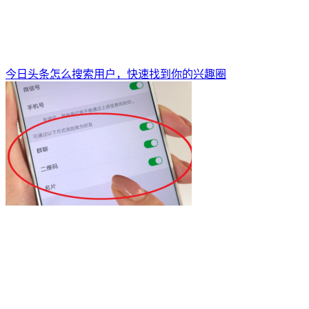
今日头条怎么搜索用户，快速找到你的兴趣圈