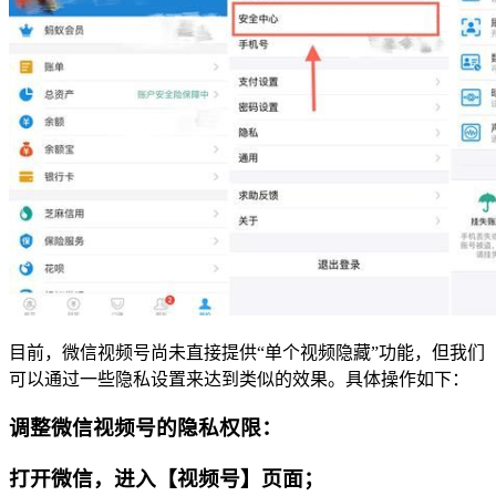
目前，微信视频号尚未直接提供“单个视频隐藏”功能，但我们
可以通过一些隐私设置来达到类似的效果。具体操作如下：
调整微信视频号的隐私权限：
打开微信，进入【视频号】页面；