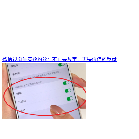
微信视频号有效粉丝：不止是数字，更是价值的罗盘