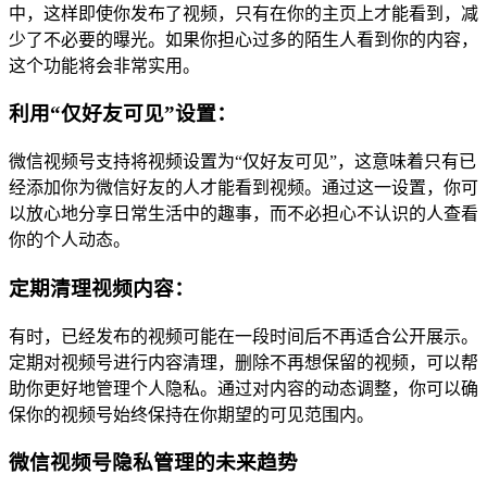
中，这样即使你发布了视频，只有在你的主页上才能看到，减
少了不必要的曝光。如果你担心过多的陌生人看到你的内容，
这个功能将会非常实用。
利用“仅好友可见”设置：
微信视频号支持将视频设置为“仅好友可见”，这意味着只有已
经添加你为微信好友的人才能看到视频。通过这一设置，你可
以放心地分享日常生活中的趣事，而不必担心不认识的人查看
你的个人动态。
定期清理视频内容：
有时，已经发布的视频可能在一段时间后不再适合公开展示。
定期对视频号进行内容清理，删除不再想保留的视频，可以帮
助你更好地管理个人隐私。通过对内容的动态调整，你可以确
保你的视频号始终保持在你期望的可见范围内。
微信视频号隐私管理的未来趋势