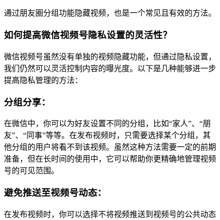
通过朋友圈分组功能隐藏视频，也是一个常见且有效的方法。
如何提高微信视频号隐私设置的灵活性？
微信视频号虽然没有单独的视频隐藏功能，但通过隐私设置，
我们仍然可以灵活控制内容的曝光度。以下是几种能够进一步
提高隐私管理的方法：
分组分享：
在微信中，你可以为好友设置不同的分组，比如“家人”、“朋
友”、“同事”等等。在发布视频时，只需要选择某个分组，其
他分组的用户将看不到该视频。虽然这种方法需要一定的前期
准备，但在长时间的使用中，它可以帮助你更精确地管理视频
号的可见范围。
避免推送至视频号动态：
在发布视频时，你可以选择不将视频推送到视频号的公共动态