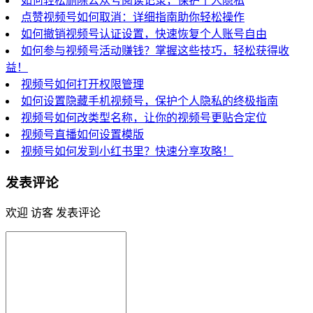
如何轻松删除公众号阅读记录，保护个人隐私
点赞视频号如何取消：详细指南助你轻松操作
如何撤销视频号认证设置，快速恢复个人账号自由
如何参与视频号活动赚钱？掌握这些技巧，轻松获得收
益！
视频号如何打开权限管理
如何设置隐藏手机视频号，保护个人隐私的终极指南
视频号如何改类型名称，让你的视频号更贴合定位
视频号直播如何设置模版
视频号如何发到小红书里？快速分享攻略！
发表评论
欢迎 访客 发表评论