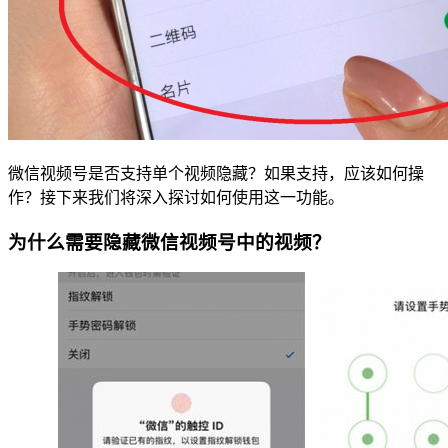
微信视频号是否支持单个视频隐藏？如果支持，应该如何操
作？接下来我们将深入探讨如何使用这一功能。
为什么需要隐藏微信视频号中的视频？