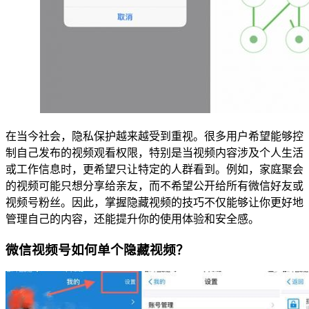
在当今社会，隐私保护越来越受到重视。很多用户希望能够控
制自己发布的视频观看权限，特别是当视频内容涉及个人生活
或工作信息时，更希望只让特定的人群看到。例如，家庭聚会
的视频可能只想分享给亲友，而不希望公开给所有微信好友或
视频号粉丝。因此，掌握隐藏视频的技巧不仅能够让你更好地
管理自己的内容，还能提升你的使用体验和安全感。
微信视频号如何单个隐藏视频？