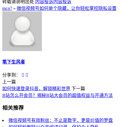
转载请说明出处
内容投诉
内容投诉
mcn7
»
微信视频号如何单个隐藏，让你轻松掌控隐私设置
笔下生风者
分享到：
上一篇
如何快速登录抖音，解锁精彩世界
下一篇
B站怎么开会员？揭秘B站大会员的超值权益与开通方法
相关推荐
微信视频号有效粉丝：不止是数字，更是价值的罗盘