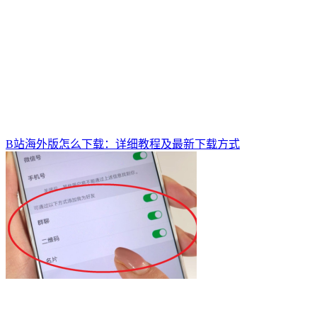
B站海外版怎么下载：详细教程及最新下载方式