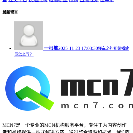
最新留言
一根筋
2025-11-23 17:03:30
懂车帝的视频播放
量怎么弄？
MCN7是一个专业的MCN机构服务平台，专注于为内容创作
者和品牌提供一站式解决方案。通过整合资源和技术，我们帮