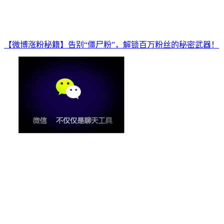
【微博涨粉秘籍】告别“僵尸粉”，解锁百万粉丝的秘密武器！