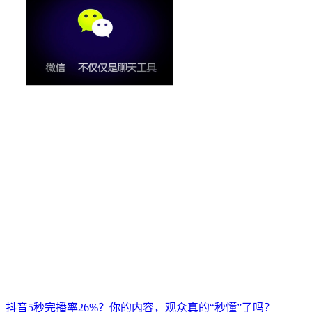
抖音5秒完播率26%？你的内容，观众真的“秒懂”了吗？