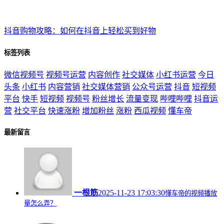
抖音购物攻略：如何在抖音上轻松买到好物
标签列表
微信视频号
视频号运营
内容创作
社交媒体
小红书运营
今日
头条
小红书
内容营销
社交媒体营销
公众号运营
抖音
短视频
平台
快手
短视频
视频号
粉丝增长
流量变现
哔哩哔哩
抖音运
营
社交平台
快速涨粉
增加粉丝
涨粉
西瓜视频
懂车帝
最新留言
一根筋
2025-11-23 17:03:30
懂车帝的视频播放
量怎么弄？