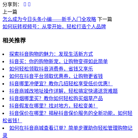
分享到：
上一篇
怎么成为今日头条小编——新手入门全攻略
下一篇
如何玩转视频号：从零开始，轻松打造个人品牌
相关推荐
探索抖音购物的魅力：发现生活新方式
抖音买：你的购物新宠，让购物变得如此简单
如何轻松领取抖音消费券，省钱又享乐
如何在抖音平台领取优惠券，让购物更省钱
抖音哪里冲便宜？教你几招轻松享受低价优惠！
抖音商城改地址操作详解，轻松搞定快递送货难题
抖音烟哪里买？教你如何轻松购买烟草产品
抖音假发在哪里？找对地方，轻松变美！
抖音保价在哪里？揭秘抖音保价服务的全新功能，如何轻
松省钱！
如何在抖音商城查看订单？简单步骤助你轻松管理购物记
录