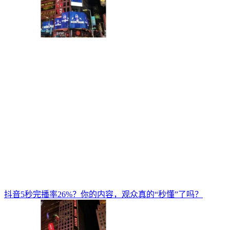
抖音5秒完播率26%？你的内容，观众真的“秒懂”了吗？