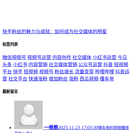
快手粉丝的魅力与成就：如何成为社交媒体的明星
标签列表
微信视频号
视频号运营
内容创作
社交媒体
小红书运营
今日
头条
小红书
内容营销
社交媒体营销
公众号运营
抖音
短视频
平台
快手
短视频
视频号
粉丝增长
流量变现
哔哩哔哩
抖音运
营
社交平台
快速涨粉
增加粉丝
涨粉
西瓜视频
懂车帝
最新留言
一根筋
2025-11-23 17:03:30
懂车帝的视频播放