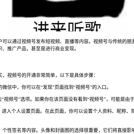
户可以通过视频号发布短视频、直播等内容。视频号与传统的朋
识、推广产品，甚至是进行商业变现。
实，视频号的开通非常简单，以下是具体步骤：
微信中，你可以在“发现”页面找到“视频号”的入口。
击“视频号”选项。如果你在该页面没有看到“视频号”，可能是由
钮，进入个人设置页面。在此页面，你可以设置个人资料、昵称、
、个性签名等内容。头像和封面图的选择很重要，它们将直接影