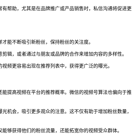
常有帮助，尤其是在品牌推广或产品销售时，私信沟通将促进更
样才能不断吸引新粉丝，保持粉丝的关注度。
意剪辑，或者通过与朋友或品牌的合作来增加内容的多样性。
的视频更容易出现在推荐列表中，获得更广泛的曝光。
还能提高视频在平台的推荐概率。微信的视频号算法也偏向于推
曝光机会，吸引更多观众的注意。这不仅有助于增加粉丝数量，
仅能够获得他们的粉丝流量，还能拓宽你的视频受众群体。