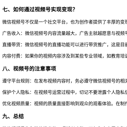
七、如何通过视频号实现变现？
微信视频号不仅是一个社交平台，也为创作者提供了丰厚的变
广告收入：微信视频号内容流量越大，广告主就越愿意与视频
直播带货：微信视频号的直播功能可以进行带货推广，这是目
内容付费：如果你的视频内容涉及到某些专业领域，如教育培
八、视频号的注意事项
遵守平台规则：在发布视频内容时，务必遵守微信视频号的相
保护个人隐私：在视频号运营过程中，切记不要泄露个人隐私
优化视频质量：视频的质量直接影响到观众的观看体验。在制
九、总结