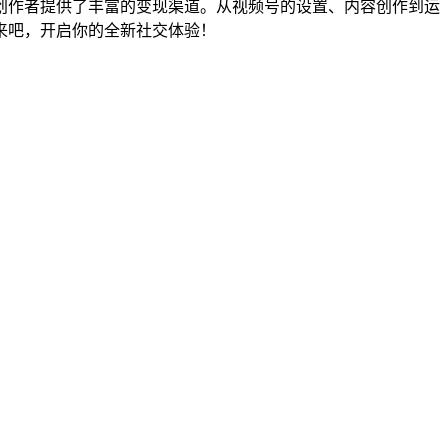
创作者提供了丰富的变现渠道。从视频号的设置、内容创作到运
来吧，开启你的全新社交体验！