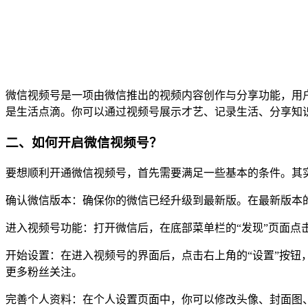
微信视频号是一项由微信推出的视频内容创作与分享功能，用
是生活点滴。你可以通过视频号展示才艺、记录生活、分享知
二、如何开启微信视频号？
要想顺利开通微信视频号，首先需要满足一些基本的条件。其
确认微信版本：确保你的微信已经升级到最新版。在最新版本的
进入视频号功能：打开微信后，在底部菜单栏的“发现”页面点
开始设置：在进入视频号的界面后，点击右上角的“设置”按
更多粉丝关注。
完善个人资料：在个人设置页面中，你可以修改头像、封面图