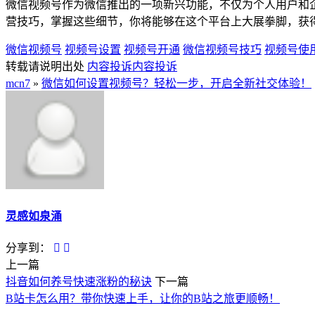
微信视频号作为微信推出的一项新兴功能，不仅为个人用户和
营技巧，掌握这些细节，你将能够在这个平台上大展拳脚，获
微信视频号
视频号设置
视频号开通
微信视频号技巧
视频号使
转载请说明出处
内容投诉
内容投诉
mcn7
»
微信如何设置视频号？轻松一步，开启全新社交体验！
灵感如泉涌
分享到：
上一篇
抖音如何养号快速涨粉的秘诀
下一篇
B站卡怎么用？带你快速上手，让你的B站之旅更顺畅！