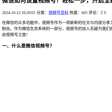
微信如何设置视频号？轻松一步，开启全
2024-10-12 16:20:01
分类：
视频号百科
热度：605
评论：
0
在微信的众多功能中，视频号作为一项崭新的社交与内容分享
粉丝。作为微信生态系统的一部分，视频号的加入无疑为我们
启视频号之旅！
一、什么是微信视频号？