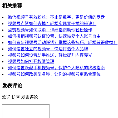
相关推荐
微信视频号有效粉丝：不止是数字，更是价值的罗盘
视频号点赞如何去掉？轻松实现零干扰的秘诀！
点赞视频号如何取消：详细指南助你轻松操作
如何撤销视频号认证设置，快速恢复个人账号自由
如何参与视频号活动赚钱？掌握这些技巧，轻松获得收益！
如何设置独立的视频号，快速打造个人品牌
视频号如何设置助手推送，轻松提升内容曝光
视频号如何打开权限管理
如何设置隐藏手机视频号，保护个人隐私的终极指南
视频号如何改类型名称，让你的视频号更贴合定位
发表评论
欢迎 访客 发表评论