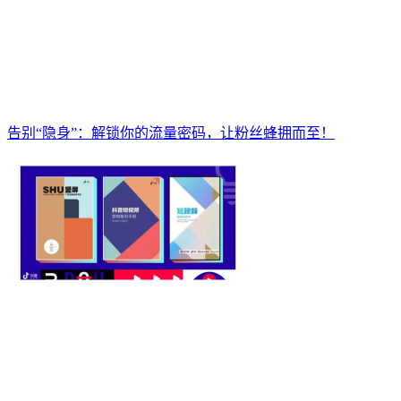
告别“隐身”：解锁你的流量密码，让粉丝蜂拥而至！