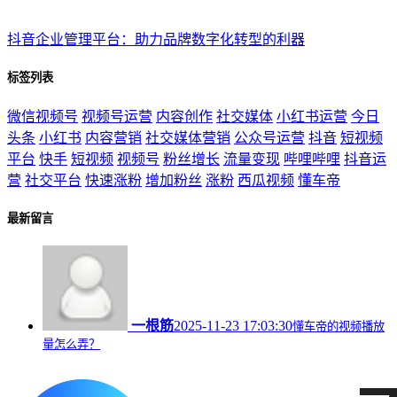
抖音企业管理平台：助力品牌数字化转型的利器
标签列表
微信视频号
视频号运营
内容创作
社交媒体
小红书运营
今日
头条
小红书
内容营销
社交媒体营销
公众号运营
抖音
短视频
平台
快手
短视频
视频号
粉丝增长
流量变现
哔哩哔哩
抖音运
营
社交平台
快速涨粉
增加粉丝
涨粉
西瓜视频
懂车帝
最新留言
一根筋
2025-11-23 17:03:30
懂车帝的视频播放
量怎么弄？