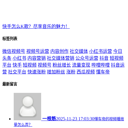
快手怎么K歌？尽享音乐的魅力！
标签列表
微信视频号
视频号运营
内容创作
社交媒体
小红书运营
今日
头条
小红书
内容营销
社交媒体营销
公众号运营
抖音
短视频
平台
快手
短视频
视频号
粉丝增长
流量变现
哔哩哔哩
抖音运
营
社交平台
快速涨粉
增加粉丝
涨粉
西瓜视频
懂车帝
最新留言
一根筋
2025-11-23 17:03:30
懂车帝的视频播放
量怎么弄？