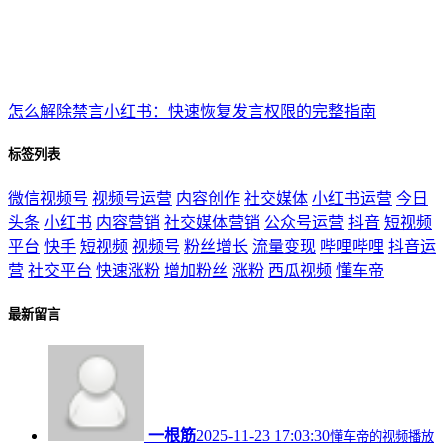
怎么解除禁言小红书：快速恢复发言权限的完整指南
标签列表
微信视频号
视频号运营
内容创作
社交媒体
小红书运营
今日
头条
小红书
内容营销
社交媒体营销
公众号运营
抖音
短视频
平台
快手
短视频
视频号
粉丝增长
流量变现
哔哩哔哩
抖音运
营
社交平台
快速涨粉
增加粉丝
涨粉
西瓜视频
懂车帝
最新留言
一根筋
2025-11-23 17:03:30
懂车帝的视频播放