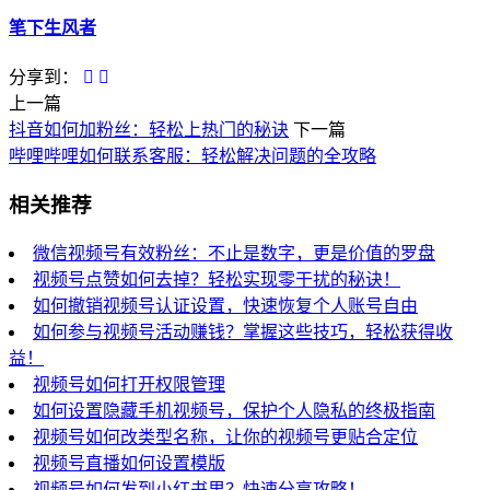
笔下生风者
分享到：
上一篇
抖音如何加粉丝：轻松上热门的秘诀
下一篇
哔哩哔哩如何联系客服：轻松解决问题的全攻略
相关推荐
微信视频号有效粉丝：不止是数字，更是价值的罗盘
视频号点赞如何去掉？轻松实现零干扰的秘诀！
如何撤销视频号认证设置，快速恢复个人账号自由
如何参与视频号活动赚钱？掌握这些技巧，轻松获得收
益！
视频号如何打开权限管理
如何设置隐藏手机视频号，保护个人隐私的终极指南
视频号如何改类型名称，让你的视频号更贴合定位
视频号直播如何设置模版
视频号如何发到小红书里？快速分享攻略！