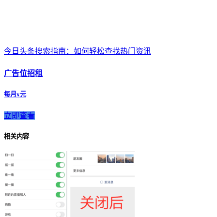
今日头条搜索指南：如何轻松查找热门资讯
广告位招租
每月x元
立即查看
相关内容