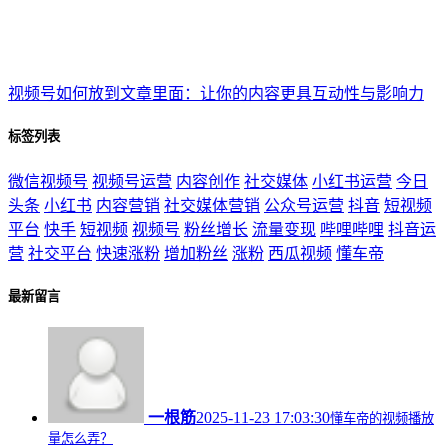
视频号如何放到文章里面：让你的内容更具互动性与影响力
标签列表
微信视频号
视频号运营
内容创作
社交媒体
小红书运营
今日
头条
小红书
内容营销
社交媒体营销
公众号运营
抖音
短视频
平台
快手
短视频
视频号
粉丝增长
流量变现
哔哩哔哩
抖音运
营
社交平台
快速涨粉
增加粉丝
涨粉
西瓜视频
懂车帝
最新留言
一根筋
2025-11-23 17:03:30
懂车帝的视频播放
量怎么弄？