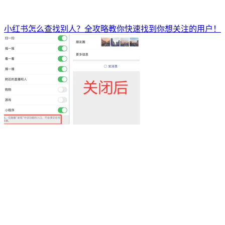
小红书怎么查找别人？全攻略教你快速找到你想关注的用户！