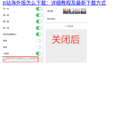
B站海外版怎么下载：详细教程及最新下载方式