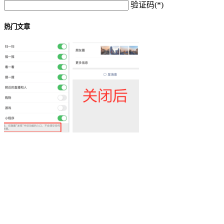
验证码(*)
热门文章