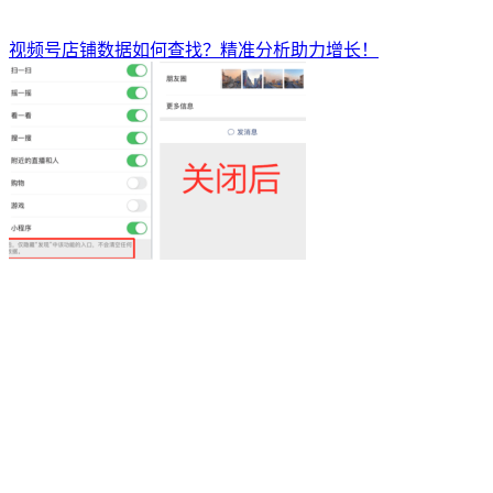
视频号店铺数据如何查找？精准分析助力增长！