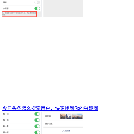
今日头条怎么搜索用户，快速找到你的兴趣圈