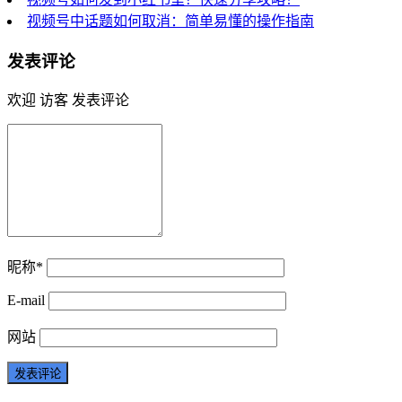
视频号中话题如何取消：简单易懂的操作指南
发表评论
欢迎 访客 发表评论
昵称*
E-mail
网站