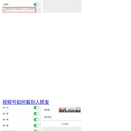
视频号如何看别人转发