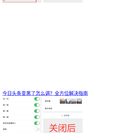
今日头条变黑了怎么调？全方位解决指南