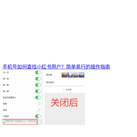
手机号如何查找小红书用户？简单易行的操作指南