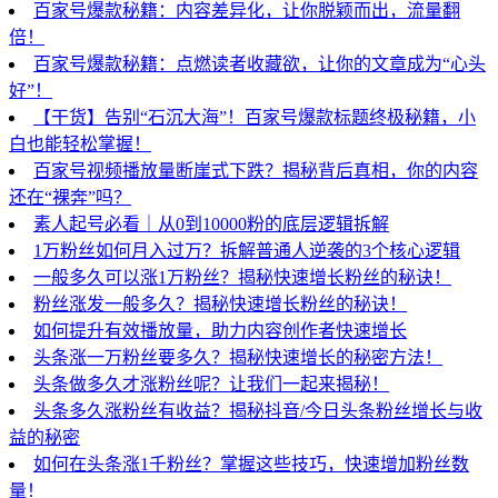
百家号爆款秘籍：内容差异化，让你脱颖而出，流量翻
倍！
百家号爆款秘籍：点燃读者收藏欲，让你的文章成为“心头
好”！
【干货】告别“石沉大海”！百家号爆款标题终极秘籍，小
白也能轻松掌握！
百家号视频播放量断崖式下跌？揭秘背后真相，你的内容
还在“裸奔”吗？
素人起号必看｜从0到10000粉的底层逻辑拆解
1万粉丝如何月入过万？拆解普通人逆袭的3个核心逻辑
一般多久可以涨1万粉丝？揭秘快速增长粉丝的秘诀！
粉丝涨发一般多久？揭秘快速增长粉丝的秘诀！
如何提升有效播放量，助力内容创作者快速增长
头条涨一万粉丝要多久？揭秘快速增长的秘密方法！
头条做多久才涨粉丝呢？让我们一起来揭秘！
头条多久涨粉丝有收益？揭秘抖音/今日头条粉丝增长与收
益的秘密
如何在头条涨1千粉丝？掌握这些技巧，快速增加粉丝数
量！