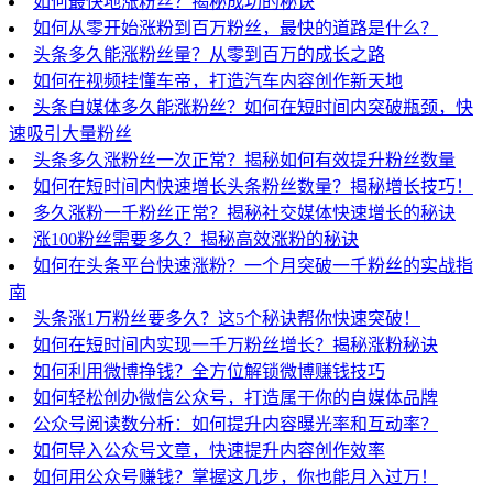
如何最快地涨粉丝？揭秘成功的秘诀
如何从零开始涨粉到百万粉丝，最快的道路是什么？
头条多久能涨粉丝量？从零到百万的成长之路
如何在视频挂懂车帝，打造汽车内容创作新天地
头条自媒体多久能涨粉丝？如何在短时间内突破瓶颈，快
速吸引大量粉丝
头条多久涨粉丝一次正常？揭秘如何有效提升粉丝数量
如何在短时间内快速增长头条粉丝数量？揭秘增长技巧！
多久涨粉一千粉丝正常？揭秘社交媒体快速增长的秘诀
涨100粉丝需要多久？揭秘高效涨粉的秘诀
如何在头条平台快速涨粉？一个月突破一千粉丝的实战指
南
头条涨1万粉丝要多久？这5个秘诀帮你快速突破！
如何在短时间内实现一千万粉丝增长？揭秘涨粉秘诀
如何利用微博挣钱？全方位解锁微博赚钱技巧
如何轻松创办微信公众号，打造属于你的自媒体品牌
公众号阅读数分析：如何提升内容曝光率和互动率？
如何导入公众号文章，快速提升内容创作效率
如何用公众号赚钱？掌握这几步，你也能月入过万！