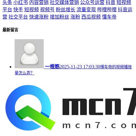
头条
小红书
内容营销
社交媒体营销
公众号运营
抖音
短视频
平台
快手
短视频
视频号
粉丝增长
流量变现
哔哩哔哩
抖音运
营
社交平台
快速涨粉
增加粉丝
涨粉
西瓜视频
懂车帝
最新留言
一根筋
2025-11-23 17:03:30
懂车帝的视频播放
量怎么弄？