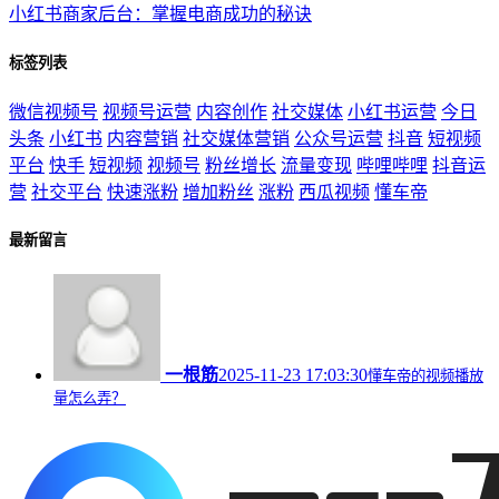
小红书商家后台：掌握电商成功的秘诀
标签列表
微信视频号
视频号运营
内容创作
社交媒体
小红书运营
今日
头条
小红书
内容营销
社交媒体营销
公众号运营
抖音
短视频
平台
快手
短视频
视频号
粉丝增长
流量变现
哔哩哔哩
抖音运
营
社交平台
快速涨粉
增加粉丝
涨粉
西瓜视频
懂车帝
最新留言
一根筋
2025-11-23 17:03:30
懂车帝的视频播放
量怎么弄？