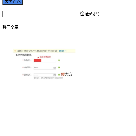
验证码(*)
热门文章