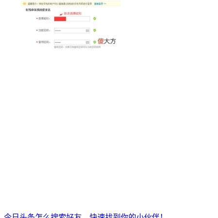
今日头条怎么搜索好友，快速找到你的小伙伴！