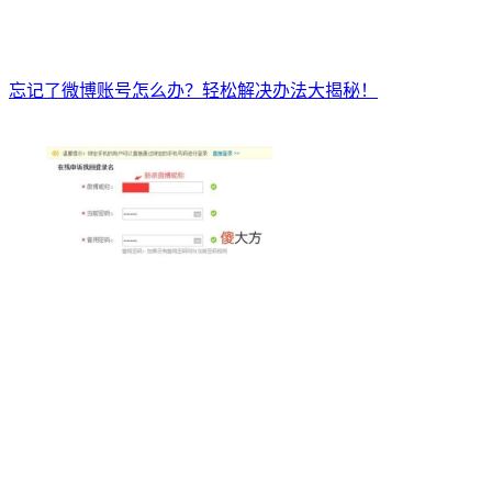
忘记了微博账号怎么办？轻松解决办法大揭秘！