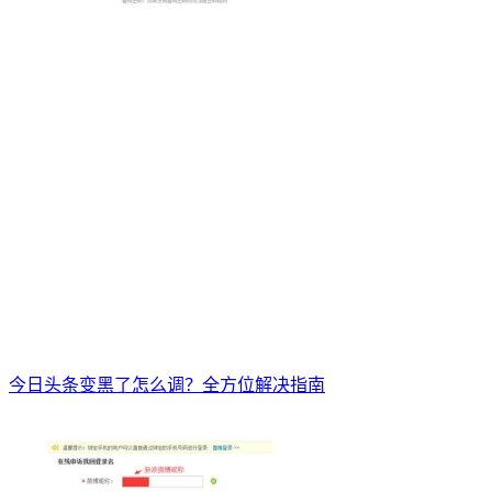
今日头条变黑了怎么调？全方位解决指南