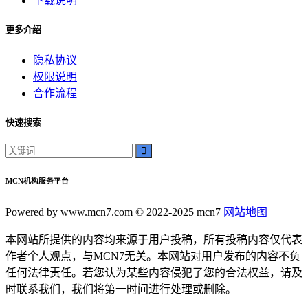
下载说明
更多介绍
隐私协议
权限说明
合作流程
快速搜索
MCN机构服务平台
Powered by www.mcn7.com © 2022-2025 mcn7
网站地图
本网站所提供的内容均来源于用户投稿，所有投稿内容仅代表
作者个人观点，与MCN7无关。本网站对用户发布的内容不负
任何法律责任。若您认为某些内容侵犯了您的合法权益，请及
时联系我们，我们将第一时间进行处理或删除。