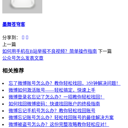
墨舞苍穹客
分享到：
上一篇
如何用手机在B站举报不良视频？简单操作指南
下一篇
公众号怎么发表文章
相关推荐
忘了微博账号怎么办？教你轻松找回，3分钟解决问题！
微博如何激活账号——轻松搞定，快速上手
微博登录名忘记了怎么办？一招教你轻松找回！
如何找回微博密码：快速找回账户的终极指南
微博忘记手机号怎么办？教你轻松找回账号
微博忘记账号怎么办？轻松找回账号的最佳解决方案
微博被盗号怎么办？这份完整攻略教你轻松应对！