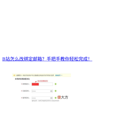
B站怎么改绑定邮箱？手把手教你轻松完成！