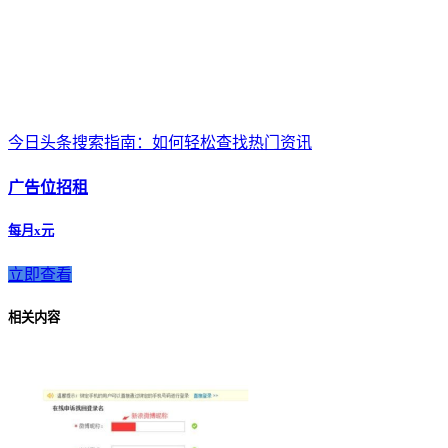
今日头条搜索指南：如何轻松查找热门资讯
广告位招租
每月x元
立即查看
相关内容