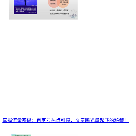
掌握流量密码：百家号热点引爆，文章曝光量起飞的秘籍！