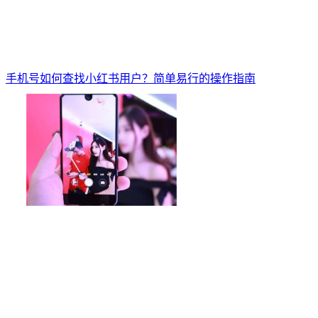
手机号如何查找小红书用户？简单易行的操作指南