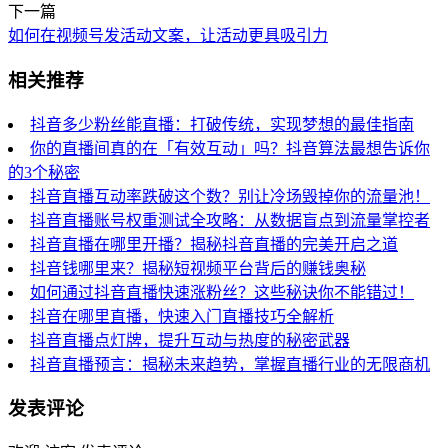
下一篇
如何在视频号发活动文案，让活动更具吸引力
相关推荐
抖音多少粉丝能直播：打破传统，实现梦想的最佳指南
你的直播间真的在「有效互动」吗？抖音算法最想告诉你
的3个秘密
抖音直播互动率跌破这个数？别让冷场毁掉你的流量池！
抖音直播账号权重测试全攻略：从数据盲点到流量掌控者
抖音直播在哪里开播？揭秘抖音直播的完美开启之道
抖音钱哪里来？揭秘短视频平台背后的赚钱奥秘
如何通过抖音直播快速涨粉丝？这些秘诀你不能错过！
抖音在哪里直播，快速入门直播技巧全解析
抖音直播点灯牌，提升互动与热度的秘密武器
抖音直播预言：揭秘未来趋势，掌握直播行业的无限商机
发表评论