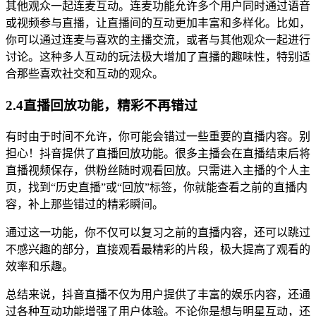
其他观众一起连麦互动。连麦功能允许多个用户同时通过语音
或视频参与直播，让直播间的互动更加丰富和多样化。比如，
你可以通过连麦与喜欢的主播交流，或者与其他观众一起进行
讨论。这种多人互动的玩法极大增加了直播的趣味性，特别适
合那些喜欢社交和互动的观众。
2.4直播回放功能，精彩不再错过
有时由于时间不允许，你可能会错过一些重要的直播内容。别
担心！抖音提供了直播回放功能。很多主播会在直播结束后将
直播视频保存，供粉丝随时观看回放。只需进入主播的个人主
页，找到“历史直播”或“回放”标签，你就能查看之前的直播内
容，补上那些错过的精彩瞬间。
通过这一功能，你不仅可以复习之前的直播内容，还可以跳过
不感兴趣的部分，直接观看最精彩的片段，极大提高了观看的
效率和乐趣。
总结来说，抖音直播不仅为用户提供了丰富的娱乐内容，还通
过各种互动功能增强了用户体验。不论你是想与明星互动，还