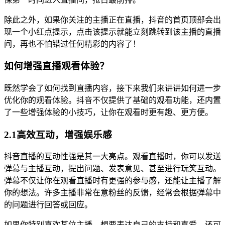
除此之外，如果你关注的主播正在直播，抖音的首页顶部会出
现一个小红点提示，点击该提示就能立刻跳转到该主播的直播
间，再也不怕错过任何精彩的内容了！
如何增强直播观看体验？
既然学会了如何找到直播内容，接下来我们来讲讲如何进一步
优化你的观看体验。抖音不仅提供了基础的观看功能，还内置
了一些增强体验的小技巧，让你在观看时更有趣、更方便。
2.1高效互动，增强娱乐感
抖音直播的互动性强是其一大亮点。观看直播时，你可以发送
弹幕与主播互动，提出问题、发表意见、甚至进行玩笑互动。
弹幕不仅让你在观看直播时有更强的参与感，还能让主播了解
你的想法。许多主播非常在意粉丝的反馈，经常会根据弹幕中
的问题进行回答或回应。
如果你特别喜欢某位主播，想要表达自己的支持和喜爱，还可