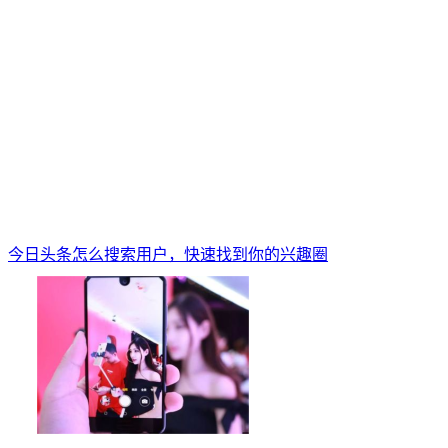
今日头条怎么搜索用户，快速找到你的兴趣圈