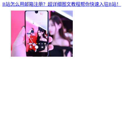
B站怎么用邮箱注册？超详细图文教程帮你快速入驻B站！