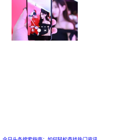
今日头条搜索指南：如何轻松查找热门资讯