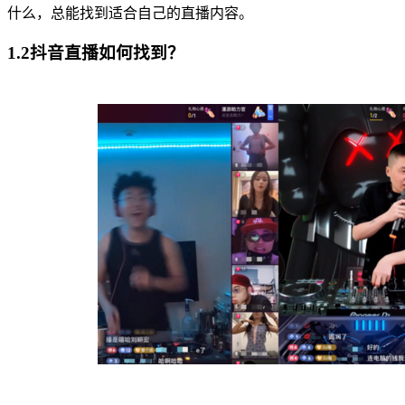
什么，总能找到适合自己的直播内容。
1.2抖音直播如何找到？