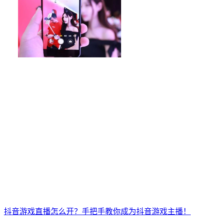
抖音游戏直播怎么开？手把手教你成为抖音游戏主播！