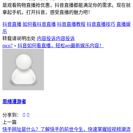
是观看购物直播抢优惠，抖音直播都能满足你的需求。现在就
拿起手机，打开抖音，感受直播的魅力吧！
抖音直播
如何看抖音直播
抖音直播教程
抖音直播技巧
直播娱
乐
转载请说明出处
内容投诉
内容投诉
mcn7
»
抖音如何看直播，轻松get最新娱乐内容！
思绪漫游者
分享到：
上一篇
快手网址是什么？了解快手的前世今生，快速掌握短视频潮流