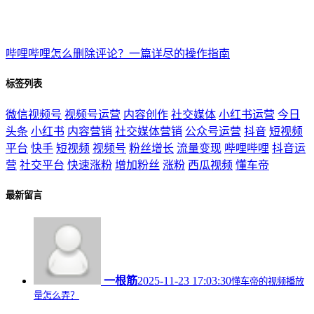
哔哩哔哩怎么删除评论？一篇详尽的操作指南
标签列表
微信视频号
视频号运营
内容创作
社交媒体
小红书运营
今日
头条
小红书
内容营销
社交媒体营销
公众号运营
抖音
短视频
平台
快手
短视频
视频号
粉丝增长
流量变现
哔哩哔哩
抖音运
营
社交平台
快速涨粉
增加粉丝
涨粉
西瓜视频
懂车帝
最新留言
一根筋
2025-11-23 17:03:30
懂车帝的视频播放
量怎么弄？