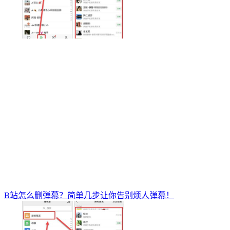
B站怎么删弹幕？简单几步让你告别烦人弹幕！