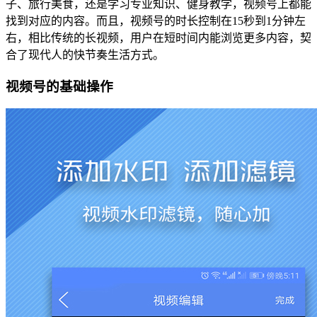
子、旅行美食，还是学习专业知识、健身教学，视频号上都能
找到对应的内容。而且，视频号的时长控制在15秒到1分钟左
右，相比传统的长视频，用户在短时间内能浏览更多内容，契
合了现代人的快节奏生活方式。
视频号的基础操作