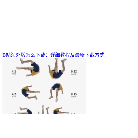
B站海外版怎么下载：详细教程及最新下载方式