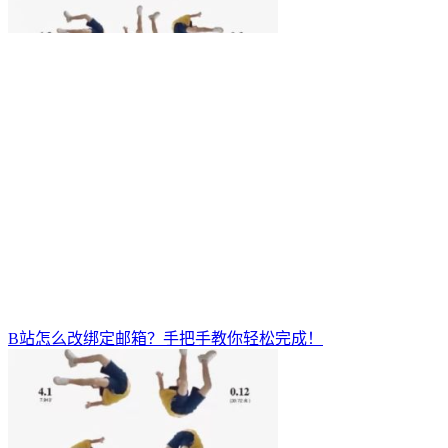
B站怎么改绑定邮箱？手把手教你轻松完成！