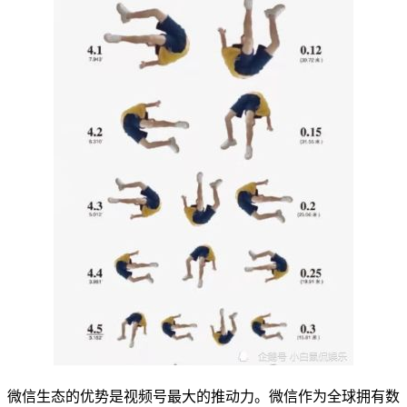
微信生态的优势是视频号最大的推动力。微信作为全球拥有数