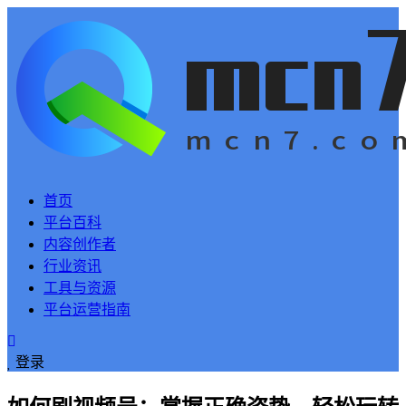
首页
平台百科
内容创作者
行业资讯
工具与资源
平台运营指南
登录