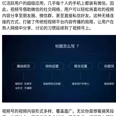
亿活跃用户的超级应用，几乎每个人的手机上都装有微信。因
此，视频号借助微信的社交网络，用户可以轻松将喜欢的视频
内容分享至朋友圈、微信群，甚至直接私信好友。这种无缝连
接的方式，打破了传统短视频平台内容传播的局限，让用户在
熟人网络中分享、讨论的习惯延续到了视频号上。
视频号的视频内容形式多样、覆盖面广。无论你是想看搞笑段