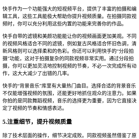
快手作为一个功能强大的短视频平台，提供了丰富的拍摄和编
辑工具，这些工具能极大帮助你提升视频质量。在拍摄同款视
频时，你可以充分利用这些内置的功能来完善你的作品。
快手自带的滤镜和美颜功能能让你的视频画面更加美观。不同
的视频风格适合不同的滤镜，例如复古风格适合怀旧色调，清
新风格则可以选择柔和的色彩。你还可以利用快手的“分段拍
摄”功能，这对于拍摄复杂的同款视频非常实用。通过分段拍
摄，你可以更加灵活地控制视频的节奏，不必一次完成所有动
作，这大大减少了出错的几率。
快手的“背景音乐”库里有大量热门曲目。选择合适的背景音乐
不仅能增强视频的氛围，还能更好地抓住观众的注意力。如果
你拍的是同款舞蹈视频，音乐的选择更为重要，因为它直接决
定了视频的节奏和情感表达。
5.注重细节，提升视频质量
除了技术层面的操作，细节决定成败。同款视频虽然借鉴了原