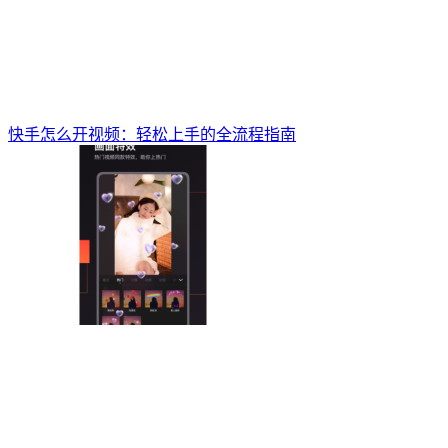
快手怎么开视频：轻松上手的全流程指南