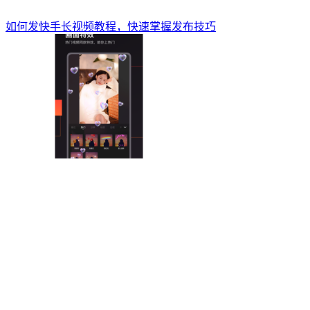
如何发快手长视频教程，快速掌握发布技巧