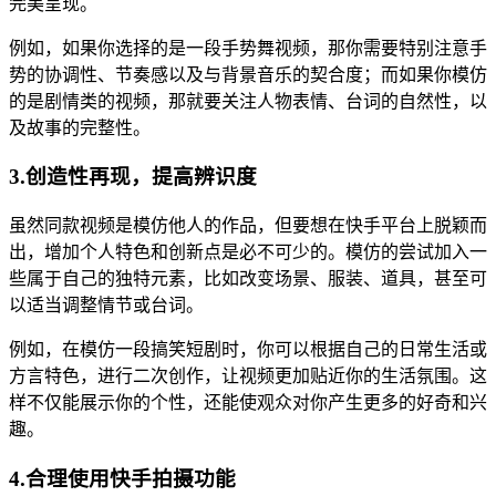
完美呈现。
例如，如果你选择的是一段手势舞视频，那你需要特别注意手
势的协调性、节奏感以及与背景音乐的契合度；而如果你模仿
的是剧情类的视频，那就要关注人物表情、台词的自然性，以
及故事的完整性。
3.创造性再现，提高辨识度
虽然同款视频是模仿他人的作品，但要想在快手平台上脱颖而
出，增加个人特色和创新点是必不可少的。模仿的尝试加入一
些属于自己的独特元素，比如改变场景、服装、道具，甚至可
以适当调整情节或台词。
例如，在模仿一段搞笑短剧时，你可以根据自己的日常生活或
方言特色，进行二次创作，让视频更加贴近你的生活氛围。这
样不仅能展示你的个性，还能使观众对你产生更多的好奇和兴
趣。
4.合理使用快手拍摄功能