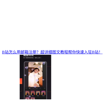
B站怎么用邮箱注册？超详细图文教程帮你快速入驻B站！