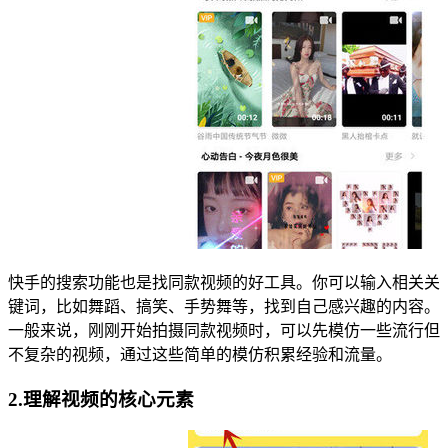
快手的搜索功能也是找同款视频的好工具。你可以输入相关关
键词，比如舞蹈、搞笑、手势舞等，找到自己感兴趣的内容。
一般来说，刚刚开始拍摄同款视频时，可以先模仿一些流行但
不复杂的视频，通过这些简单的模仿积累经验和流量。
2.理解视频的核心元素