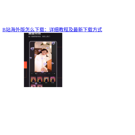
B站海外版怎么下载：详细教程及最新下载方式