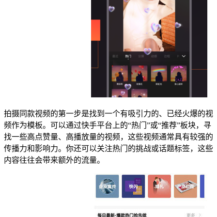
拍摄同款视频的第一步是找到一个有吸引力的、已经火爆的视
频作为模板。可以通过快手平台上的“热门”或“推荐”板块，寻
找一些高点赞量、高播放量的视频，这些视频通常具有较强的
传播力和影响力。你还可以关注热门的挑战或话题标签，这些
内容往往会带来额外的流量。