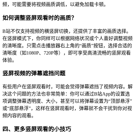
频，可能需要将视频画质调低，以避免加载卡顿。
如何调整竖屏观看时的画质？
B站不仅支持视频的横竖屏切换，还提供了丰富的画质选择。
在竖屏模式下，你同样可以根据网络状况或个人喜好调整视频
的清晰度。只需点击播放器右上角的“画质”按钮，选择合适的
清晰度（如1080P、720P等），即可享受高清流畅的竖屏观看
体验。
竖屏视频的弹幕遮挡问题
有些用户在竖屏观看时，可能会觉得弹幕遮挡了视频内容。解
决这个问题的方法也非常简单：你可以通过B站App的设置选
项调整弹幕透明度、大小，甚至可以将弹幕设置为“顶部悬浮”
或“底部悬浮”，这样在竖屏观看时，弹幕就不会干扰到你对视
频内容的观看。
四、更多竖屏观看的小技巧