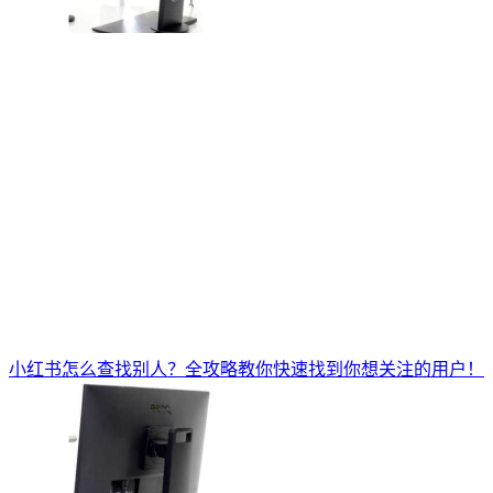
小红书怎么查找别人？全攻略教你快速找到你想关注的用户！