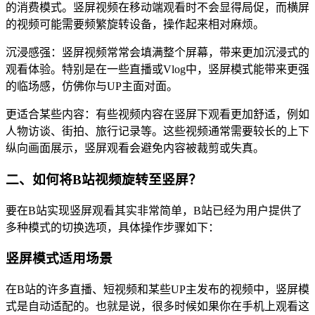
的消费模式。竖屏视频在移动端观看时不会显得局促，而横屏
的视频可能需要频繁旋转设备，操作起来相对麻烦。
沉浸感强：竖屏视频常常会填满整个屏幕，带来更加沉浸式的
观看体验。特别是在一些直播或Vlog中，竖屏模式能带来更强
的临场感，仿佛你与UP主面对面。
更适合某些内容：有些视频内容在竖屏下观看更加舒适，例如
人物访谈、街拍、旅行记录等。这些视频通常需要较长的上下
纵向画面展示，竖屏观看会避免内容被裁剪或失真。
二、如何将B站视频旋转至竖屏？
要在B站实现竖屏观看其实非常简单，B站已经为用户提供了
多种模式的切换选项，具体操作步骤如下：
竖屏模式适用场景
在B站的许多直播、短视频和某些UP主发布的视频中，竖屏模
式是自动适配的。也就是说，很多时候如果你在手机上观看这