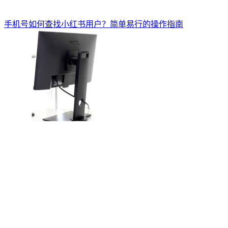
手机号如何查找小红书用户？简单易行的操作指南