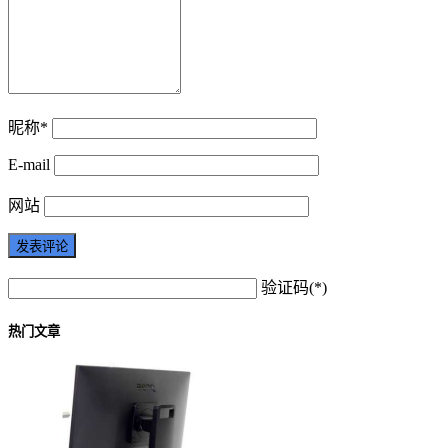
昵称*
E-mail
网站
验证码(*)
热门文章