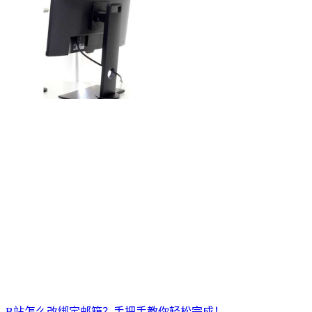
B站怎么改绑定邮箱？手把手教你轻松完成！