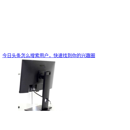
今日头条怎么搜索用户，快速找到你的兴趣圈