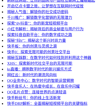
刷粉丝网站：让你的品牌与产品在互联网上耀眼崛起
开启亿点卡盟之旅，让梦想在互联网时代绽放
揭秘人气值：解锁你的社交成功密码
千川推广：解锁数字化营销的无限潜力
探索“dy抖音”：你的新宠短视频平台
小红书解析：揭秘背后的商业秘密与用户行为
探索抖音自助平台：你的数字成功之路
探秘“抖b”：揭秘这个新兴时尚力量
快手板：你的创意与灵感之源
快手0：探索无限可能的创意社交平台
揭秘互踩群：在数字时代如何找到并利用这个神器
XHS：探索新时代社交平台的无限可能
ks直播：拥抱数字时代的新兴娱乐方式
网红云：新时代的潮流风向标
QQ业务中心：数字时代的智能运营臂膀
快手音乐人：在热度中成长，在音乐中闪耀
QQ名片点赞：连接世界的点滴轻语
快手粉丝号：你的线上生活新宠
快手DRP解析：全面揭秘短视频平台的关键指标