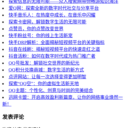
探索信息的无限可能——众人搜索网带你畅游知识海洋
爱Q网：探索全新的数字时代社交与分享平台
快手音乐人：在热度中成长，在音乐中闪耀
探索卡密网，解锁数字生活的无限可能
点赞员，你的点赞改变世界
快手粉丝号：你的线上生活新宠
快手DRP解析：全面揭秘短视频平台的关键指标
抖音在线刷：揭秘短视频平台的快速走红之道
抖音活粉：如何在数字时代成为热门推广者
QQ号批发：解锁社交世界的新纪元
QQ积分兑换商城：数字生活的新方式
点评网站：让每一次选择变得更加明智
探索“QQ空”：你的虚拟生活新天地
QQ主题：个性化、创意与时尚的完美结合
迅网卡盟：开启高效盈利新篇章，让你的网络事业焕然一
新！
发表评论