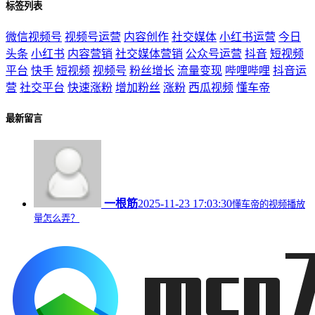
标签列表
微信视频号
视频号运营
内容创作
社交媒体
小红书运营
今日
头条
小红书
内容营销
社交媒体营销
公众号运营
抖音
短视频
平台
快手
短视频
视频号
粉丝增长
流量变现
哔哩哔哩
抖音运
营
社交平台
快速涨粉
增加粉丝
涨粉
西瓜视频
懂车帝
最新留言
一根筋
2025-11-23 17:03:30
懂车帝的视频播放
量怎么弄？