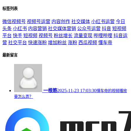
标签列表
微信视频号
视频号运营
内容创作
社交媒体
小红书运营
今日
头条
小红书
内容营销
社交媒体营销
公众号运营
抖音
短视频
平台
快手
短视频
视频号
粉丝增长
流量变现
哔哩哔哩
抖音运
营
社交平台
快速涨粉
增加粉丝
涨粉
西瓜视频
懂车帝
最新留言
一根筋
2025-11-23 17:03:30
懂车帝的视频播放
量怎么弄？