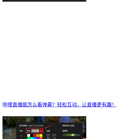
哔哩直播姬怎么看弹幕？轻松互动，让直播更有趣！