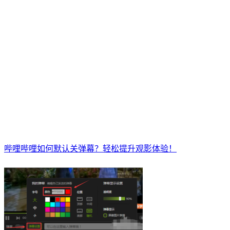
哔哩哔哩如何默认关弹幕？轻松提升观影体验！