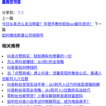
墨舞苍穹客
分享到：
上一篇
今日头条怎么关注明星？手把手教你轻松get娱乐资讯！
下一
篇
如何微信新建公司视频号
相关推荐
抖音点赞购买：轻松拥有你想要的一切
怎么用抖音赚钱：从0到1的全攻略
抖音是如何挣钱的
当「点赞商城」遇上抖音：流量变现的黄金公式，普通人
也能月入六位数
抖音粉丝变现实战手册｜从0到月入过万的底层逻辑拆解
抖音粉丝变现全攻略：从0到月入5位数的实战技巧
零粉丝也能带货？小黄车解锁新卖家财富密码
如何在抖音小店考试中脱颖而出，成为电商高手？