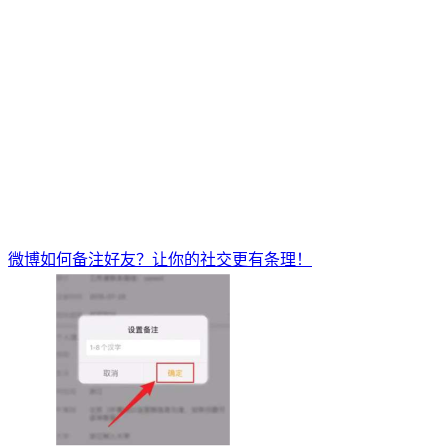
微博如何备注好友？让你的社交更有条理！