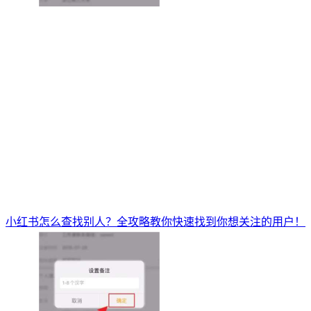
小红书怎么查找别人？全攻略教你快速找到你想关注的用户！