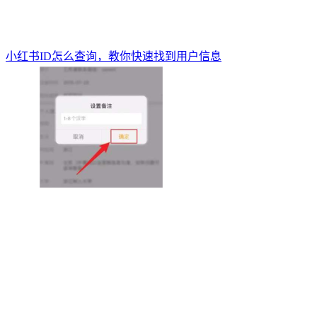
小红书ID怎么查询，教你快速找到用户信息