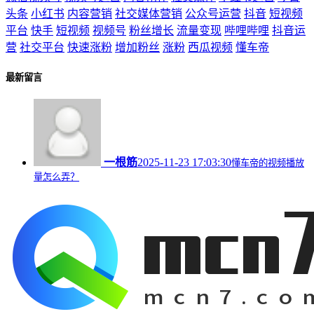
头条
小红书
内容营销
社交媒体营销
公众号运营
抖音
短视频
平台
快手
短视频
视频号
粉丝增长
流量变现
哔哩哔哩
抖音运
营
社交平台
快速涨粉
增加粉丝
涨粉
西瓜视频
懂车帝
最新留言
一根筋
2025-11-23 17:03:30
懂车帝的视频播放
量怎么弄？