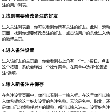
注的用户列表。
3.找到需要修改备注的好友
进入关注列表后，你可以看到你所有关注的好友。此时，滑动
页面，找到你想要修改备注的好友，点击该用户的头像进入他
的微博主页。
4.进入备注设置
进入该好友的主页后，你会看到右上角有一个“…”按钮，点击
这个按钮，系统会弹出一个操作菜单。在菜单中选择“设置备
注”选项。
5.输入新备注并保存
在备注设置页面中，你可以看到一个输入框。在这里你可以输
入你希望给这个好友设置的备注名称。无论是名字、职业，还
是你自己习惯称呼对方的昵称，都可以输入进去。设置好备注