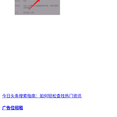
今日头条搜索指南：如何轻松查找热门资讯
广告位招租