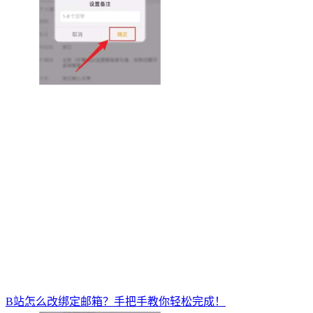
B站怎么改绑定邮箱？手把手教你轻松完成！