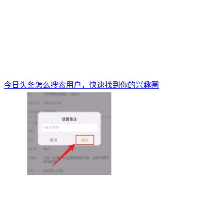
今日头条怎么搜索用户，快速找到你的兴趣圈