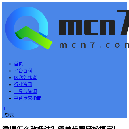
首页
平台百科
内容创作者
行业资讯
工具与资源
平台运营指南
登录