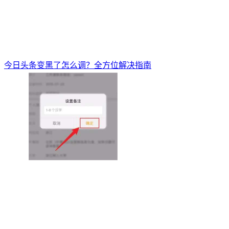
今日头条变黑了怎么调？全方位解决指南