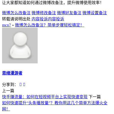
让大家都知道如何通过微博改备注，提升微博使用效率！
微博怎么改备注
微博修改备注
微博好友备注
微博设置备注
转载请说明出处
内容投诉
内容投诉
mcn7
»
微博怎么改备注？简单步骤轻松搞定！
思绪漫游者
分享到：
上一篇
快手赚流量：如何在短视频平台上实现快速变现
下一篇
如何快速提升“头条播放量”？教你用这几个简单方法爆火全
网！