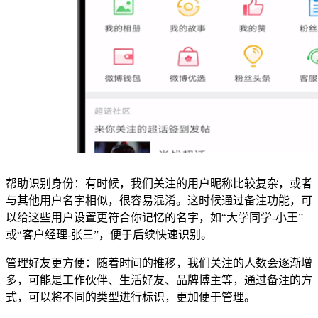
帮助识别身份：有时候，我们关注的用户昵称比较复杂，或者
与其他用户名字相似，很容易混淆。这时候通过备注功能，可
以给这些用户设置更符合你记忆的名字，如“大学同学-小王”
或“客户经理-张三”，便于后续快速识别。
管理好友更方便：随着时间的推移，我们关注的人数会逐渐增
多，可能是工作伙伴、生活好友、品牌博主等，通过备注的方
式，可以将不同的类型进行标识，更加便于管理。