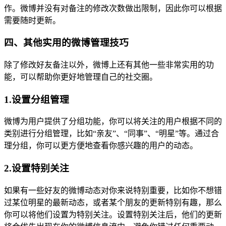
作。微博并没有对备注的修改次数做出限制，因此你可以根据
需要随时更新。
四、其他实用的微博管理技巧
除了修改好友备注以外，微博上还有其他一些非常实用的功
能，可以帮助你更好地管理自己的社交圈。
1.设置分组管理
微博为用户提供了分组功能，你可以将关注的用户根据不同的
类别进行分组管理，比如“亲友”、“同事”、“明星”等。通过合
理分组，你可以更方便地查看你感兴趣的用户的动态。
2.设置特别关注
如果有一些好友的微博动态对你来说特别重要，比如你不想错
过某位明星的最新动态，或者某个朋友的更新特别有趣，那么
你可以将他们设置为特别关注。设置特别关注后，他们的更新