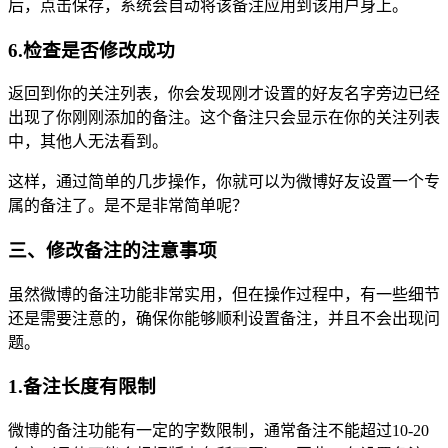
后，点击保存，系统会自动将该备注应用到该用户身上。
6.检查是否修改成功
返回到你的关注列表，你会发现刚才设置的好友名字旁边已经
出现了你刚刚添加的备注。这个备注只会显示在你的关注列表
中，其他人无法看到。
这样，通过简单的几步操作，你就可以为微博好友设置一个专
属的备注了。是不是非常简单呢？
三、修改备注的注意事项
虽然微博的备注功能非常实用，但在操作过程中，有一些细节
还是需要注意的，确保你能够顺利设置备注，并且不会出现问
题。
1.备注长度有限制
微博的备注功能有一定的字数限制，通常备注不能超过10-20