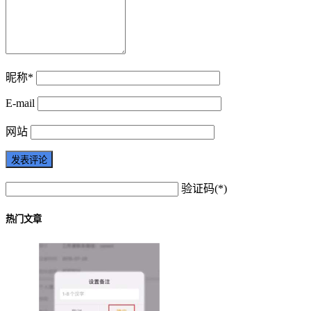
昵称*
E-mail
网站
验证码(*)
热门文章