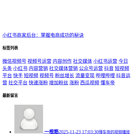
小红书商家后台：掌握电商成功的秘诀
标签列表
微信视频号
视频号运营
内容创作
社交媒体
小红书运营
今日
头条
小红书
内容营销
社交媒体营销
公众号运营
抖音
短视频
平台
快手
短视频
视频号
粉丝增长
流量变现
哔哩哔哩
抖音运
营
社交平台
快速涨粉
增加粉丝
涨粉
西瓜视频
懂车帝
最新留言
一根筋
2025-11-23 17:03:30
懂车帝的视频播放