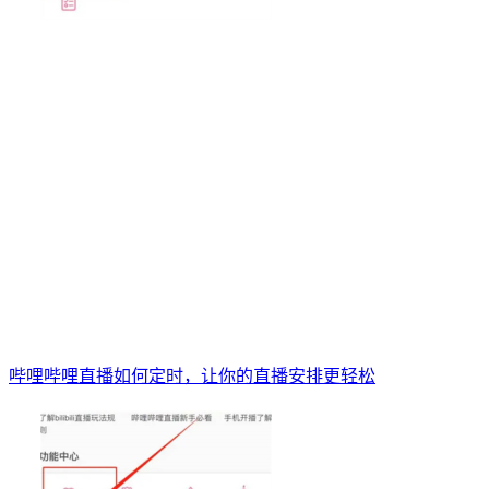
哔哩哔哩直播如何定时，让你的直播安排更轻松