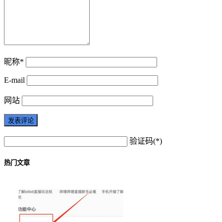
昵称*
E-mail
网站
验证码(*)
热门文章