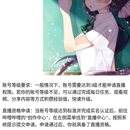
账号等级要求：一般情况下，账号需要达到3级才能申请直播
权限。若你的账号等级不足，可以通过完成每日任务、观看视
频、分享内容等方式积攒经验值，快速升级。
直播资格申请：当账号等级达到标准并完成实名认证后，前往
哔哩哔哩的“创作中心”，在左侧菜单找到“直播中心”，按照系
统提示提交申请。申请通过后，你就具备了直播资格。