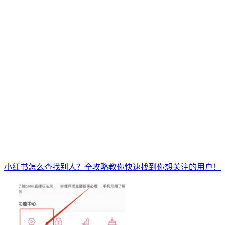
小红书怎么查找别人？全攻略教你快速找到你想关注的用户！