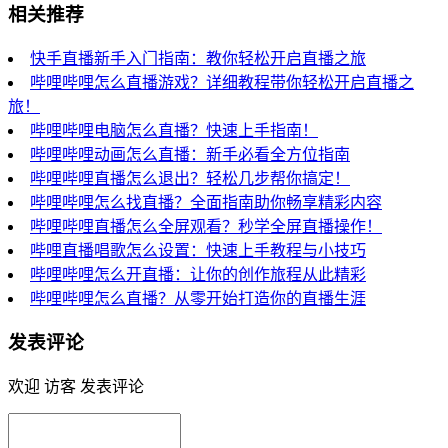
相关推荐
快手直播新手入门指南：教你轻松开启直播之旅
哔哩哔哩怎么直播游戏？详细教程带你轻松开启直播之
旅！
哔哩哔哩电脑怎么直播？快速上手指南！
哔哩哔哩动画怎么直播：新手必看全方位指南
哔哩哔哩直播怎么退出？轻松几步帮你搞定！
哔哩哔哩怎么找直播？全面指南助你畅享精彩内容
哔哩哔哩直播怎么全屏观看？秒学全屏直播操作！
哔哩直播唱歌怎么设置：快速上手教程与小技巧
哔哩哔哩怎么开直播：让你的创作旅程从此精彩
哔哩哔哩怎么直播？从零开始打造你的直播生涯
发表评论
欢迎 访客 发表评论