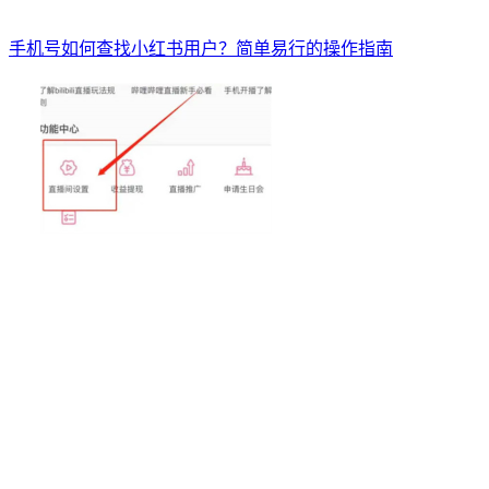
手机号如何查找小红书用户？简单易行的操作指南