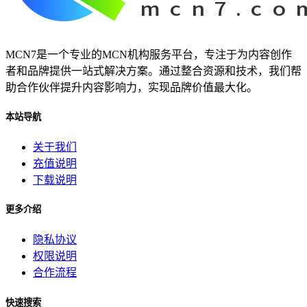
MCN7是一个专业的MCN机构服务平台，专注于为内容创作
者和品牌提供一站式解决方案。通过整合资源和技术，我们帮
助合作伙伴提升内容影响力，实现品牌价值最大化。
本站导航
关于我们
充值说明
下载说明
更多介绍
隐私协议
权限说明
合作流程
快速搜索