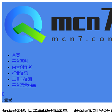
首页
平台百科
内容创作者
行业资讯
工具与资源
平台运营指南
登录