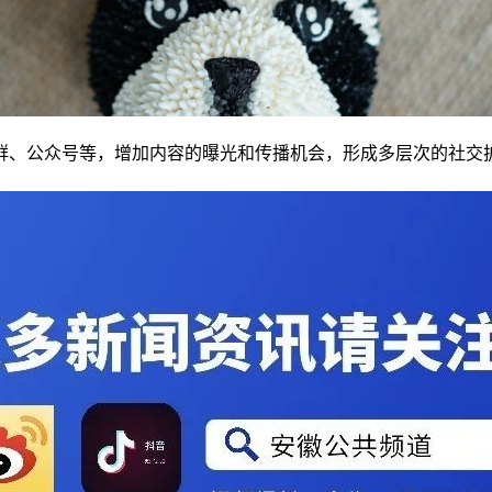
群、公众号等，增加内容的曝光和传播机会，形成多层次的社交