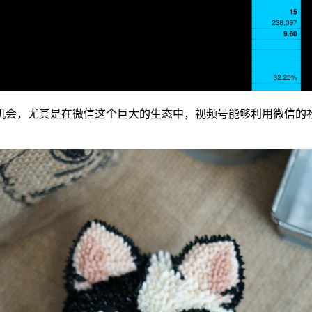
机会，尤其是在微信这个巨大的生态中，视频号能够利用微信的