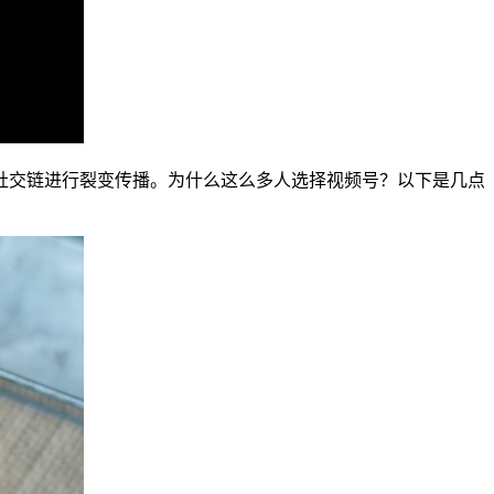
社交链进行裂变传播。为什么这么多人选择视频号？以下是几点