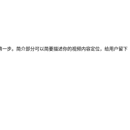
第一步。简介部分可以简要描述你的视频内容定位，给用户留下