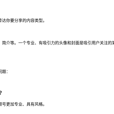
传达你要分享的内容类型。
、简介等。一个专业、有吸引力的头像和封面是吸引用户关注的
问题：
？
频号更加专业、具有风格。