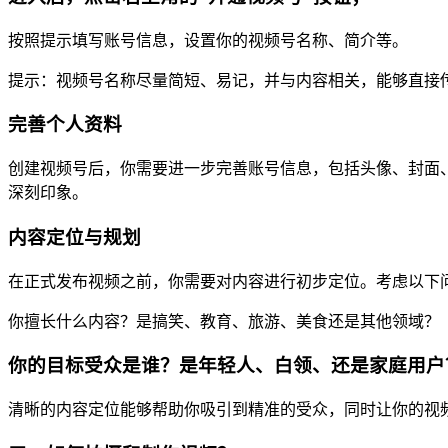
按照提示填写账号信息，设置你的视频号名称、简介等。
提示：视频号名称尽量简短、易记，并与内容相关，能够直接
完善个人资料
创建视频号后，你需要进一步完善账号信息，包括头像、封面
深刻印象。
内容定位与规划
在正式发布视频之前，你需要对内容进行初步定位。考虑以下
你擅长什么内容？是搞笑、教育、旅游、美食还是其他领域？
你的目标受众是谁？是年轻人、白领、还是家庭用户
清晰的内容定位能够帮助你吸引到精准的受众，同时让你的视