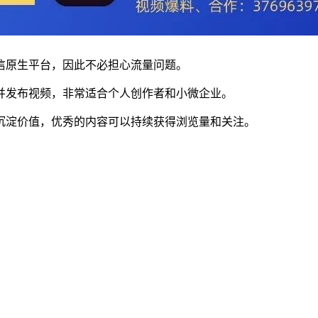
信原生平台，因此不必担心流量问题。
并发布视频，非常适合个人创作者和小微企业。
沉淀价值，优秀的内容可以持续获得浏览量和关注。